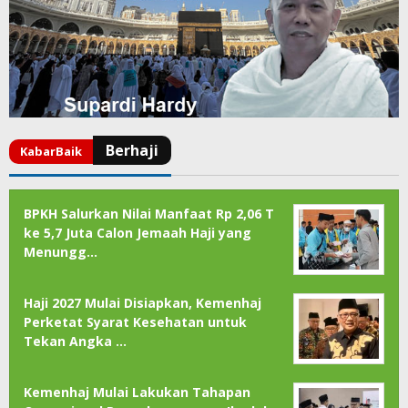
BPKH Salurkan Nilai Manfaat Rp 2,06 T
ke 5,7 Juta Calon Jemaah Haji yang
Menungg…
Haji 2027 Mulai Disiapkan, Kemenhaj
Perketat Syarat Kesehatan untuk
Tekan Angka …
Kemenhaj Mulai Lakukan Tahapan