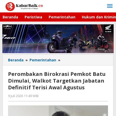
Lewati
ke
konten
Beranda
Peristiwa
Pemerintahan
Hukum dan Krimin
Beranda
»
Pemerintahan
»
Perombakan
Birokrasi
Pemkot
Perombakan Birokrasi Pemkot Batu
Batu
Dimulai, Walkot Targetkan Jabatan
Dimulai,
Definitif Terisi Awal Agustus
Walkot
Targetkan
9 Juli 2026 11:49 WIB
oleh
Jabatan
Imam
Definitif
WD
Terisi
Awal