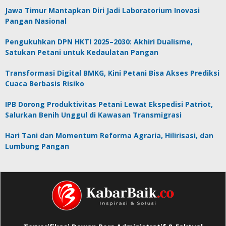
Jawa Timur Mantapkan Diri Jadi Laboratorium Inovasi
Pangan Nasional
Pengukuhkan DPN HKTI 2025–2030: Akhiri Dualisme,
Satukan Petani untuk Kedaulatan Pangan
Transformasi Digital BMKG, Kini Petani Bisa Akses Prediksi
Cuaca Berbasis Risiko
IPB Dorong Produktivitas Petani Lewat Ekspedisi Patriot,
Salurkan Benih Unggul di Kawasan Transmigrasi
Hari Tani dan Momentum Reforma Agraria, Hilirisasi, dan
Lumbung Pangan