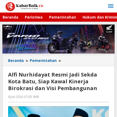
Lewati
ke
konten
Beranda
Peristiwa
Pemerintahan
Hukum dan Krimin
Beranda
»
Pemerintahan
»
Alfi
Nurhidayat
Resmi
Alfi Nurhidayat Resmi Jadi Sekda
Jadi
Kota Batu, Siap Kawal Kinerja
Sekda
Birokrasi dan Visi Pembangunan
Kota
Batu,
8 Juli 2026 07:05 WIB
oleh
Siap
Imam
Kawal
WD
Kinerja
Birokrasi