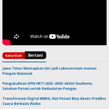
Jawa Timur Mantapkan Diri Jadi Laboratorium Inovasi
Pangan Nasional
Pengukuhkan DPN HKTI 2025–2030: Akhiri Dualisme,
Satukan Petani untuk Kedaulatan Pangan
Transformasi Digital BMKG, Kini Petani Bisa Akses Prediksi
Cuaca Berbasis Risiko