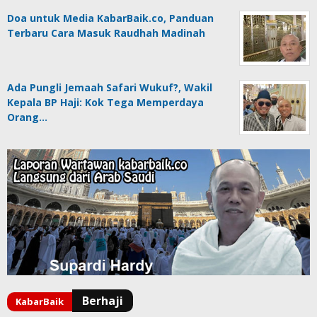
Doa untuk Media KabarBaik.co, Panduan
Terbaru Cara Masuk Raudhah Madinah
Ada Pungli Jemaah Safari Wukuf?, Wakil
Kepala BP Haji: Kok Tega Memperdaya
Orang…