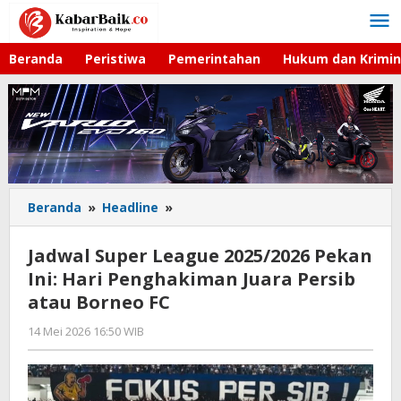
Lewati
ke
konten
Beranda
Peristiwa
Pemerintahan
Hukum dan Krimin
Beranda
»
Headline
»
Jadwal
Super
League
Jadwal Super League 2025/2026 Pekan
2025/2026
Ini: Hari Penghakiman Juara Persib
Pekan
atau Borneo FC
Ini:
Hari
14 Mei 2026 16:50 WIB
oleh
Penghakiman
Hardy
Juara
Persib
atau