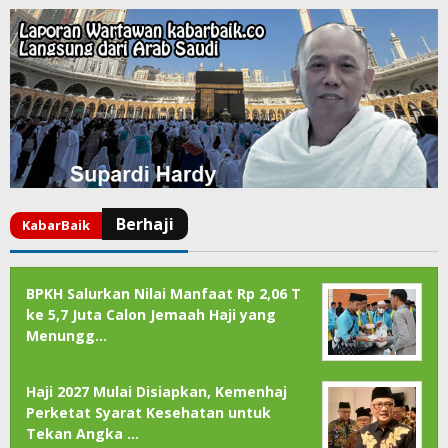
BPKH Salurkan Nilai Manfaat Rp 2,06 T
ke 5,7 Juta Calon Jemaah Haji yang
Menungg…
Haji 2027 Mulai Disiapkan, Kemenhaj
Perketat Syarat Kesehatan untuk
Tekan Angka …