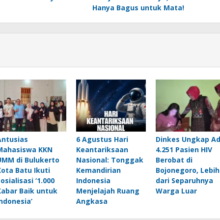
Hanya Bagus untuk Mata!
Antusias
6 Agustus Hari
Dinkes Ungkap A
Mahasiswa KKN
Keantariksaan
4.251 Pasien HIV
UMM di Bulukerto
Nasional: Tonggak
Berobat di
Kota Batu Ikuti
Kemandirian
Bojonegoro, Lebih
osialisasi ‘1.000
Indonesia
dari Separuhnya
Kabar Baik untuk
Menjelajah Ruang
Warga Luar
Indonesia’
Angkasa