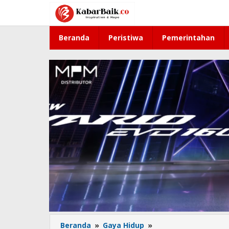
Lewati
ke
konten
Beranda
Peristiwa
Pemerintahan
Beranda
»
Gaya Hidup
»
Dibuang