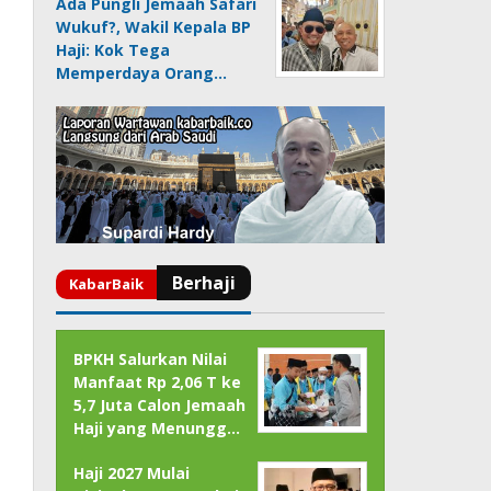
Ada Pungli Jemaah Safari
Wukuf?, Wakil Kepala BP
Haji: Kok Tega
Memperdaya Orang…
BPKH Salurkan Nilai
Manfaat Rp 2,06 T ke
5,7 Juta Calon Jemaah
Haji yang Menungg…
Haji 2027 Mulai