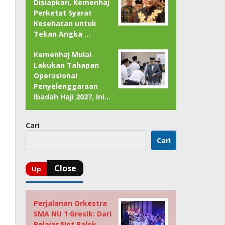
Disiapkan, Kemenhaj
Perketat Syarat
Kesehatan untuk
Tekan Angka …
Kemenhaj Mulai
Lakukan Tahapan
Operasional
Penyelenggaraan
Ibadah Haji 2027, Ini…
Cari
Cari
Perjalanan Orkestra
SMA NU 1 Gresik: Dari
Belajar Not Balok