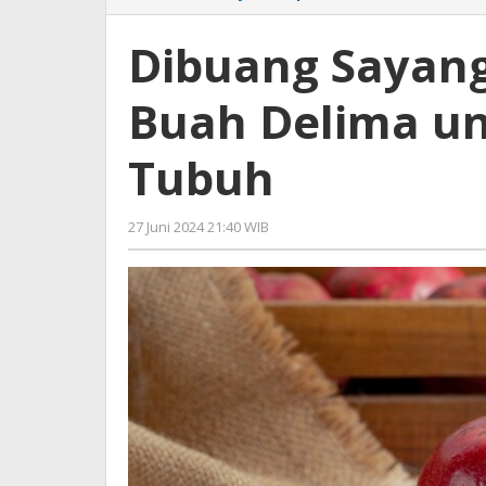
Sayang,
Berikut
Dibuang Sayang,
Manfaat
Biji
Buah Delima u
Buah
Delima
untuk
Tubuh
Kesehatan
Tubuh
27 Juni 2024 21:40 WIB
oleh
Lilis
Dewi