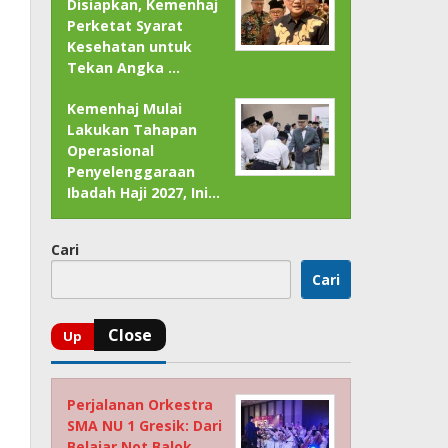
Disiapkan, Kemenhaj
Perketat Syarat
Kesehatan untuk
Tekan Angka …
Kemenhaj Mulai
Lakukan Tahapan
Operasional
Penyelenggaraan
Ibadah Haji 2027, Ini…
Cari
Cari
Perjalanan Orkestra
SMA NU 1 Gresik: Dari
Belajar Not Balok