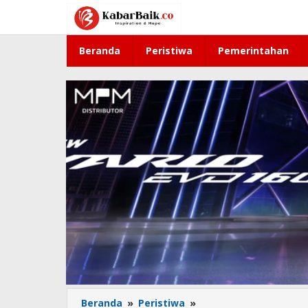
Lewati
ke
konten
Beranda
Peristiwa
Pemerintahan
Beranda
»
Peristiwa
»
Keheningan