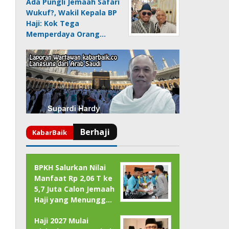
Ada Pungli Jemaah Safari
Wukuf?, Wakil Kepala BP
Haji: Kok Tega
Memperdaya Orang…
BPKH Salurkan Nilai
Manfaat Rp 2,06 T ke
5,7 Juta Calon Jemaah
Haji yang Menungg…
Haji 2027 Mulai