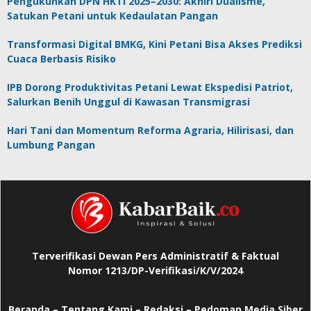
Pengukuhkan DPN HKTI 2025–2030: Akhiri Dualisme,
Satukan Petani untuk Kedaulatan Pangan
Transformasi Digital BMKG, Kini Petani Bisa Akses Prediksi
Cuaca Berbasis Risiko
IPB Dorong Produktivitas Petani Lewat Ekspedisi Patriot,
Salurkan Benih Unggul di Kawasan Transmigrasi
Hari Tani dan Momentum Reforma Agraria, Hilirisasi, dan
Lumbung Pangan
Terverifikasi Dewan Pers Administratif & Faktual
Nomor 1213/DP-Verifikasi/K/V/2024
Beranda
–
Tentang Kami –
Redaksi –
Pedoman Media Siber