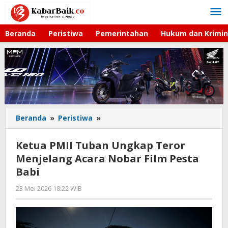
Lewati
ke
konten
Beranda
Peristiwa
Pemerintahan
Hukum dan Krimin
Beranda
»
Peristiwa
»
Ketua
PMII
Tuban
Ketua PMII Tuban Ungkap Teror
Ungkap
Menjelang Acara Nobar Film Pesta
Teror
Babi
Menjelang
Acara
23 Mei 2026 18:22 WIB
oleh
Nobar
Faisal
Film
Pesta
Babi