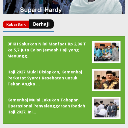
BPKH Salurkan Nilai Manfaat Rp 2,06 T
ke 5,7 Juta Calon Jemaah Haji yang
Menungg…
Haji 2027 Mulai Disiapkan, Kemenhaj
Perketat Syarat Kesehatan untuk
Tekan Angka …
Kemenhaj Mulai Lakukan Tahapan
Operasional Penyelenggaraan Ibadah
Haji 2027, Ini…