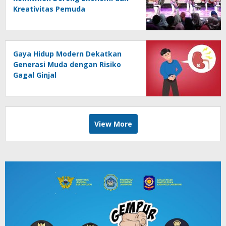
Kreativitas Pemuda
Gaya Hidup Modern Dekatkan
Generasi Muda dengan Risiko
Gagal Ginjal
View More