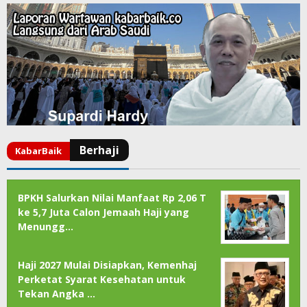
BPKH Salurkan Nilai Manfaat Rp 2,06 T
ke 5,7 Juta Calon Jemaah Haji yang
Menungg…
Haji 2027 Mulai Disiapkan, Kemenhaj
Perketat Syarat Kesehatan untuk
Tekan Angka …