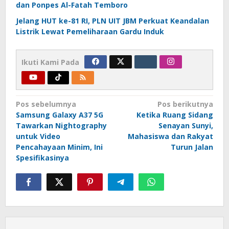
dan Ponpes Al-Fatah Temboro
Jelang HUT ke-81 RI, PLN UIT JBM Perkuat Keandalan
Listrik Lewat Pemeliharaan Gardu Induk
Ikuti Kami Pada
Navigasi
Pos sebelumnya
Pos berikutnya
Samsung Galaxy A37 5G
Ketika Ruang Sidang
pos
Tawarkan Nightography
Senayan Sunyi,
untuk Video
Mahasiswa dan Rakyat
Pencahayaan Minim, Ini
Turun Jalan
Spesifikasinya