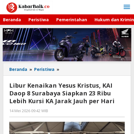
Lewati
ke
konten
Beranda
Peristiwa
Pemerintahan
Hukum dan Krimin
Beranda
»
Peristiwa
»
Libur
Kenaikan
Yesus
Libur Kenaikan Yesus Kristus, KAI
Kristus,
Daop 8 Surabaya Siapkan 23 Ribu
KAI
Lebih Kursi KA Jarak Jauh per Hari
Daop
8
14 Mei 2026 09:42 WIB
oleh
Surabaya
Gagah
Siapkan
Saputra
23
Ribu