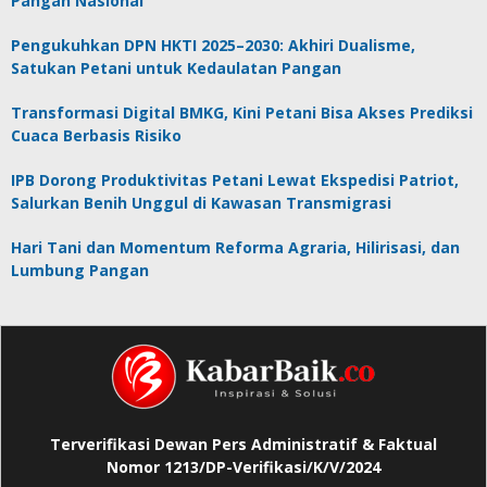
Pangan Nasional
Pengukuhkan DPN HKTI 2025–2030: Akhiri Dualisme,
Satukan Petani untuk Kedaulatan Pangan
Transformasi Digital BMKG, Kini Petani Bisa Akses Prediksi
Cuaca Berbasis Risiko
IPB Dorong Produktivitas Petani Lewat Ekspedisi Patriot,
Salurkan Benih Unggul di Kawasan Transmigrasi
Hari Tani dan Momentum Reforma Agraria, Hilirisasi, dan
Lumbung Pangan
Terverifikasi Dewan Pers Administratif & Faktual
Nomor 1213/DP-Verifikasi/K/V/2024