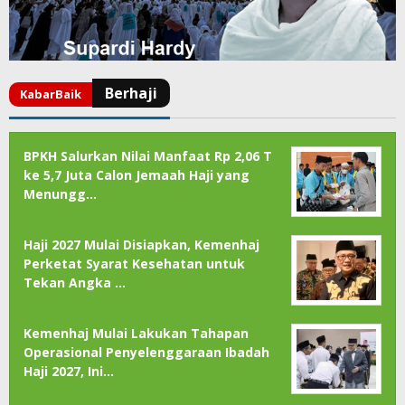
BPKH Salurkan Nilai Manfaat Rp 2,06 T
ke 5,7 Juta Calon Jemaah Haji yang
Menungg…
Haji 2027 Mulai Disiapkan, Kemenhaj
Perketat Syarat Kesehatan untuk
Tekan Angka …
Kemenhaj Mulai Lakukan Tahapan
Operasional Penyelenggaraan Ibadah
Haji 2027, Ini…