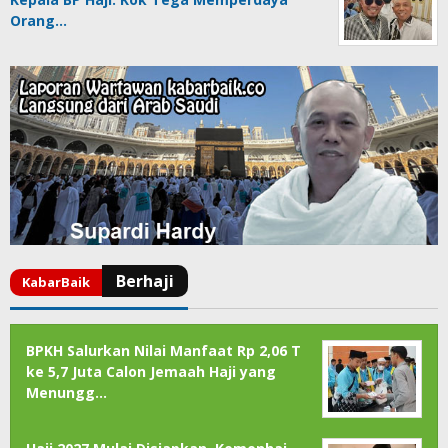
Orang…
BPKH Salurkan Nilai Manfaat Rp 2,06 T
ke 5,7 Juta Calon Jemaah Haji yang
Menungg…