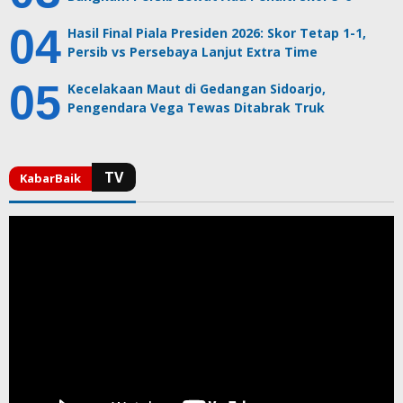
Hasil Final Piala Presiden 2026: Skor Tetap 1-1,
Persib vs Persebaya Lanjut Extra Time
Kecelakaan Maut di Gedangan Sidoarjo,
Pengendara Vega Tewas Ditabrak Truk