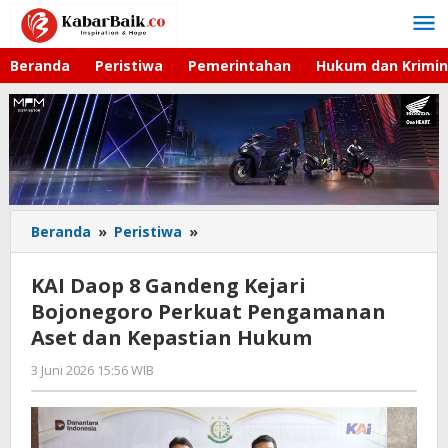
Lewati
ke
konten
Beranda
Peristiwa
Pemerintahan
Hukum dan Krimin
Beranda
»
Peristiwa
»
KAI
Daop
8
KAI Daop 8 Gandeng Kejari
Gandeng
Bojonegoro Perkuat Pengamanan
Kejari
Aset dan Kepastian Hukum
Bojonegoro
Perkuat
3 Juni 2026 15:56 WIB
oleh
Pengamanan
Imam
Aset
WD
dan
Kepastian