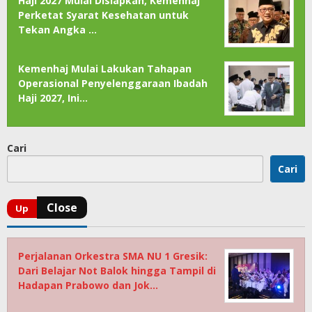
Haji 2027 Mulai Disiapkan, Kemenhaj
Perketat Syarat Kesehatan untuk
Tekan Angka …
Kemenhaj Mulai Lakukan Tahapan
Operasional Penyelenggaraan Ibadah
Haji 2027, Ini…
Cari
Cari
Perjalanan Orkestra SMA NU 1 Gresik:
Dari Belajar Not Balok hingga Tampil di
Hadapan Prabowo dan Jok…