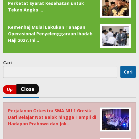
Perketat Syarat Kesehatan untuk
Tekan Angka …
Kemenhaj Mulai Lakukan Tahapan
Operasional Penyelenggaraan Ibadah
Haji 2027, Ini…
Cari
Cari
Perjalanan Orkestra SMA NU 1 Gresik:
Dari Belajar Not Balok hingga Tampil di
Hadapan Prabowo dan Jok…