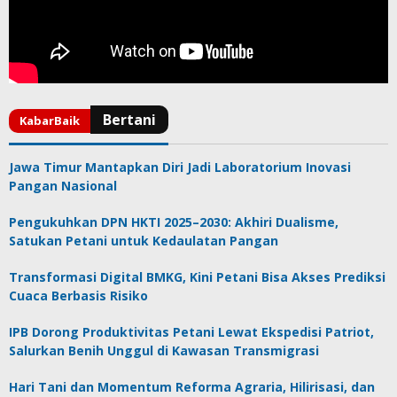
Jawa Timur Mantapkan Diri Jadi Laboratorium Inovasi
Pangan Nasional
Pengukuhkan DPN HKTI 2025–2030: Akhiri Dualisme,
Satukan Petani untuk Kedaulatan Pangan
Transformasi Digital BMKG, Kini Petani Bisa Akses Prediksi
Cuaca Berbasis Risiko
IPB Dorong Produktivitas Petani Lewat Ekspedisi Patriot,
Salurkan Benih Unggul di Kawasan Transmigrasi
Hari Tani dan Momentum Reforma Agraria, Hilirisasi, dan