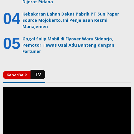
Dijerat Pidana
Kebakaran Lahan Dekat Pabrik PT Sun Paper
Source Mojokerto, Ini Penjelasan Resmi
Manajemen
Gagal Salip Mobil di Flyover Waru Sidoarjo,
Pemotor Tewas Usai Adu Banteng dengan
Fortuner