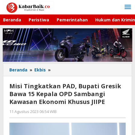
Lewati
ke
konten
Beranda
Peristiwa
Pemerintahan
Hukum dan Krimin
Beranda
»
Ekbis
»
Misi
Tingkatkan
PAD,
Misi Tingkatkan PAD, Bupati Gresik
Bupati
Bawa 15 Kepala OPD Sambangi
Gresik
Kawasan Ekonomi Khusus JIIPE
Bawa
15
11 Agustus 2023 06:54 WIB
oleh
Kepala
Andika
OPD
DP
Sambangi
Kawasan