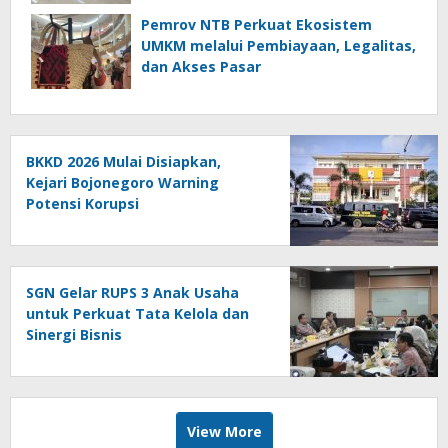
Bertambah
Pemrov NTB Perkuat Ekosistem
UMKM melalui Pembiayaan, Legalitas,
dan Akses Pasar
BKKD 2026 Mulai Disiapkan,
Kejari Bojonegoro Warning
Potensi Korupsi
SGN Gelar RUPS 3 Anak Usaha
untuk Perkuat Tata Kelola dan
Sinergi Bisnis
View More