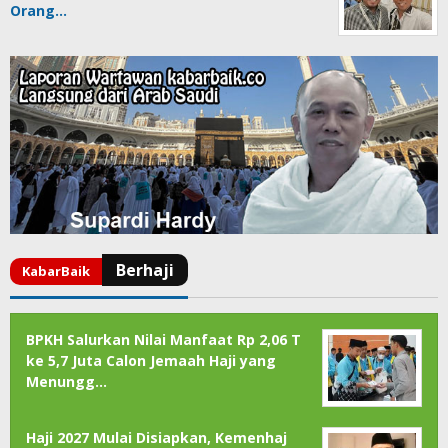
Orang…
BPKH Salurkan Nilai Manfaat Rp 2,06 T
ke 5,7 Juta Calon Jemaah Haji yang
Menungg…
Haji 2027 Mulai Disiapkan, Kemenhaj