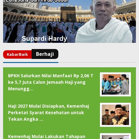
BPKH Salurkan Nilai Manfaat Rp 2,06 T
ke 5,7 Juta Calon Jemaah Haji yang
Menungg…
Haji 2027 Mulai Disiapkan, Kemenhaj
Perketat Syarat Kesehatan untuk
Tekan Angka …
Kemenhaj Mulai Lakukan Tahapan