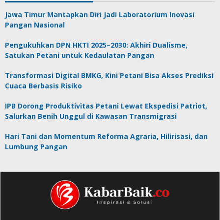
Jawa Timur Mantapkan Diri Jadi Laboratorium Inovasi
Pangan Nasional
Pengukuhkan DPN HKTI 2025–2030: Akhiri Dualisme,
Satukan Petani untuk Kedaulatan Pangan
Transformasi Digital BMKG, Kini Petani Bisa Akses Prediksi
Cuaca Berbasis Risiko
IPB Dorong Produktivitas Petani Lewat Ekspedisi Patriot,
Salurkan Benih Unggul di Kawasan Transmigrasi
Hari Tani dan Momentum Reforma Agraria, Hilirisasi, dan
Lumbung Pangan