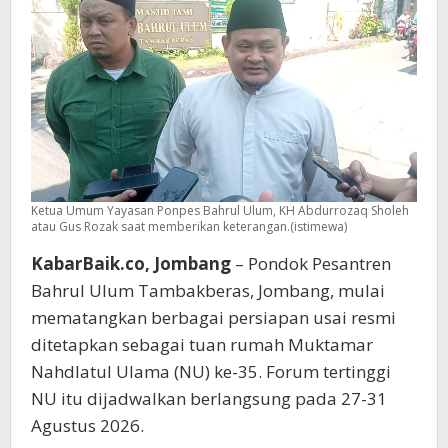
Hektare
dan
Penginapan
Ribuan
Peserta
Ketua Umum Yayasan Ponpes Bahrul Ulum, KH Abdurrozaq Sholeh
atau Gus Rozak saat memberikan keterangan.(istimewa)
KabarBaik.co, Jombang
– Pondok Pesantren
Bahrul Ulum Tambakberas, Jombang, mulai
mematangkan berbagai persiapan usai resmi
ditetapkan sebagai tuan rumah Muktamar
Nahdlatul Ulama (NU) ke-35. Forum tertinggi
NU itu dijadwalkan berlangsung pada 27-31
Agustus 2026.