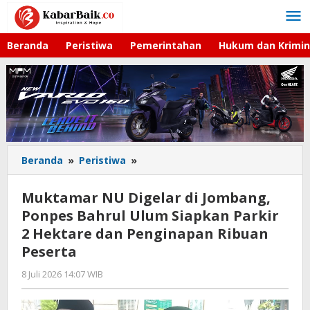
Lewati
ke
konten
Beranda
Peristiwa
Pemerintahan
Hukum dan Krimin
Beranda
»
Peristiwa
»
Muktamar
NU
Digelar
Muktamar NU Digelar di Jombang,
di
Ponpes Bahrul Ulum Siapkan Parkir
Jombang,
2 Hektare dan Penginapan Ribuan
Ponpes
Bahrul
Peserta
Ulum
8 Juli 2026 14:07 WIB
oleh
Siapkan
Gagah
Parkir
Saputra
2