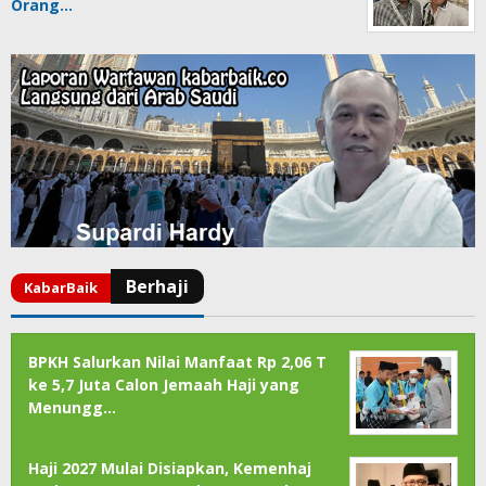
Orang…
BPKH Salurkan Nilai Manfaat Rp 2,06 T
ke 5,7 Juta Calon Jemaah Haji yang
Menungg…
Haji 2027 Mulai Disiapkan, Kemenhaj