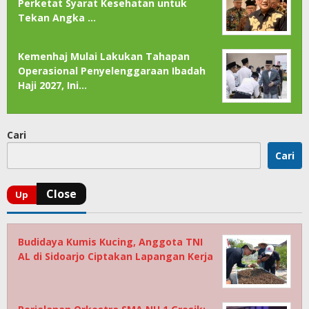
Perketat Syarat Kesehatan untuk
Tekan Angka …
Kemenhaj Mulai Lakukan Tahapan
Operasional Penyelenggaraan Ibadah
Haji 2027, Ini…
Cari
Cari
Budidaya Kumis Kucing, Anggota TNI
AL di Sidoarjo Ciptakan Lapangan Kerja