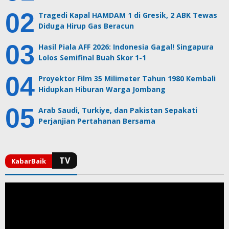
Tragedi Kapal HAMDAM 1 di Gresik, 2 ABK Tewas
Diduga Hirup Gas Beracun
Hasil Piala AFF 2026: Indonesia Gagal! Singapura
Lolos Semifinal Buah Skor 1-1
Proyektor Film 35 Milimeter Tahun 1980 Kembali
Hidupkan Hiburan Warga Jombang
Arab Saudi, Turkiye, dan Pakistan Sepakati
Perjanjian Pertahanan Bersama