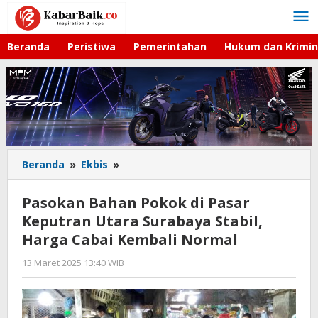
Lewati
ke
konten
Beranda
Peristiwa
Pemerintahan
Hukum dan Krimin
Beranda
»
Ekbis
»
Pasokan
Bahan
Pokok
Pasokan Bahan Pokok di Pasar
di
Keputran Utara Surabaya Stabil,
Pasar
Harga Cabai Kembali Normal
Keputran
Utara
13 Maret 2025 13:40 WIB
oleh
Surabaya
Gagah
Stabil,
Saputra
Harga
Cabai