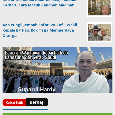
Terbaru Cara Masuk Raudhah Madinah
Ada Pungli Jemaah Safari Wukuf?, Wakil
Kepala BP Haji: Kok Tega Memperdaya
Orang…