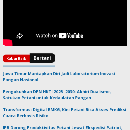
Jawa Timur Mantapkan Diri Jadi Laboratorium Inovasi
Pangan Nasional
Pengukuhkan DPN HKTI 2025–2030: Akhiri Dualisme,
Satukan Petani untuk Kedaulatan Pangan
Transformasi Digital BMKG, Kini Petani Bisa Akses Prediksi
Cuaca Berbasis Risiko
IPB Dorong Produktivitas Petani Lewat Ekspedisi Patriot,