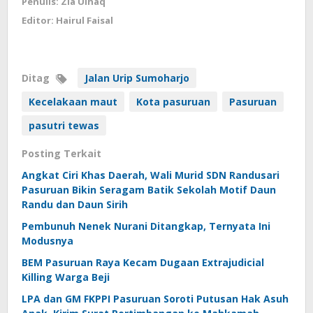
Penulis: Zia Ulhaq
Editor: Hairul Faisal
Ditag
Jalan Urip Sumoharjo
Kecelakaan maut
Kota pasuruan
Pasuruan
pasutri tewas
Posting Terkait
Angkat Ciri Khas Daerah, Wali Murid SDN Randusari
Pasuruan Bikin Seragam Batik Sekolah Motif Daun
Randu dan Daun Sirih
Pembunuh Nenek Nurani Ditangkap, Ternyata Ini
Modusnya
BEM Pasuruan Raya Kecam Dugaan Extrajudicial
Killing Warga Beji
LPA dan GM FKPPI Pasuruan Soroti Putusan Hak Asuh