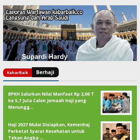
BPKH Salurkan Nilai Manfaat Rp 2,06 T
ke 5,7 Juta Calon Jemaah Haji yang
Menungg…
Haji 2027 Mulai Disiapkan, Kemenhaj
Perketat Syarat Kesehatan untuk
Tekan Angka …