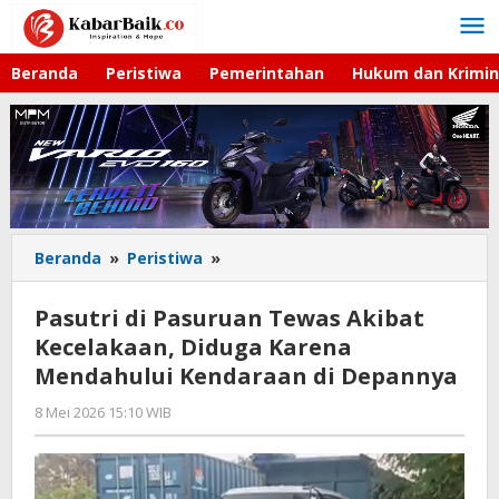
Lewati
ke
konten
Beranda
Peristiwa
Pemerintahan
Hukum dan Krimin
Beranda
»
Peristiwa
»
Pasutri
di
Pasuruan
Pasutri di Pasuruan Tewas Akibat
Tewas
Kecelakaan, Diduga Karena
Akibat
Mendahului Kendaraan di Depannya
Kecelakaan,
Diduga
8 Mei 2026 15:10 WIB
oleh
Karena
Faisal
Mendahului
Kendaraan
di