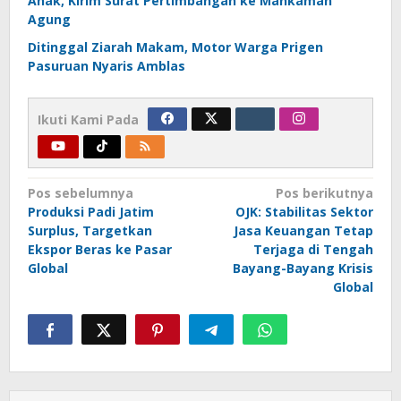
Anak, Kirim Surat Pertimbangan ke Mahkamah
Agung
Ditinggal Ziarah Makam, Motor Warga Prigen
Pasuruan Nyaris Amblas
Ikuti Kami Pada
Navigasi
Pos sebelumnya
Pos berikutnya
Produksi Padi Jatim
OJK: Stabilitas Sektor
pos
Surplus, Targetkan
Jasa Keuangan Tetap
Ekspor Beras ke Pasar
Terjaga di Tengah
Global
Bayang-Bayang Krisis
Global