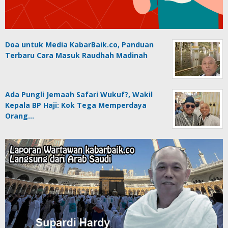
Doa untuk Media KabarBaik.co, Panduan
Terbaru Cara Masuk Raudhah Madinah
Ada Pungli Jemaah Safari Wukuf?, Wakil
Kepala BP Haji: Kok Tega Memperdaya
Orang…