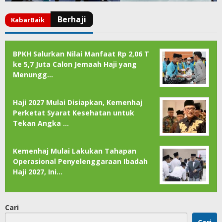
BPKH Salurkan Nilai Manfaat Rp 2,06 T
ke 5,7 Juta Calon Jemaah Haji yang
Menungg…
Haji 2027 Mulai Disiapkan, Kemenhaj
Perketat Syarat Kesehatan untuk
Tekan Angka …
Kemenhaj Mulai Lakukan Tahapan
Operasional Penyelenggaraan Ibadah
Haji 2027, Ini…
Cari