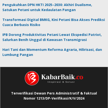
Pengukuhkan DPN HKTI 2025–2030: Akhiri Dualisme,
Satukan Petani untuk Kedaulatan Pangan
Transformasi Digital BMKG, Kini Petani Bisa Akses Prediksi
Cuaca Berbasis Risiko
IPB Dorong Produktivitas Petani Lewat Ekspedisi Patriot,
Salurkan Benih Unggul di Kawasan Transmigrasi
Hari Tani dan Momentum Reforma Agraria, Hilirisasi, dan
Lumbung Pangan
Terverifikasi Dewan Pers Administratif & Faktual
Nomor 1213/DP-Verifikasi/K/V/2024