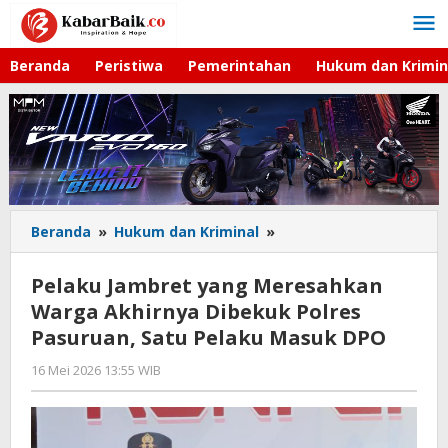
Lewati
ke
konten
Beranda
Peristiwa
Pemerintahan
Hukum dan Krimin
Beranda
»
Hukum dan Kriminal
»
Pelaku
Jambret
yang
Pelaku Jambret yang Meresahkan
Meresahkan
Warga Akhirnya Dibekuk Polres
Warga
Pasuruan, Satu Pelaku Masuk DPO
Akhirnya
Dibekuk
16 Mei 2026 13:55 WIB
oleh
Polres
Faisal
Pasuruan,
Satu
Pelaku