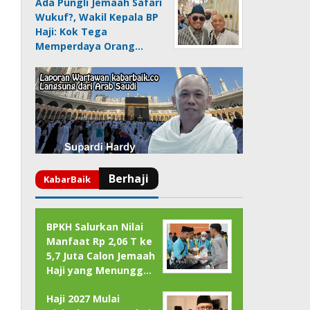
Ada Pungli Jemaah Safari
Wukuf?, Wakil Kepala BP
Haji: Kok Tega
Memperdaya Orang…
BPKH Salurkan Nilai
Manfaat Rp 2,06 T ke
5,7 Juta Calon Jemaah
Haji yang Menungg…
Haji 2027 Mulai