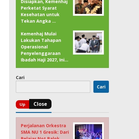
Disiapkan, Kemenhaj
Perketat Syarat
Kesehatan untuk
Tekan Angka …
Kemenhaj Mulai
Lakukan Tahapan
Operasional
Penyelenggaraan
Ibadah Haji 2027, Ini…
Cari
Cari
Perjalanan Orkestra
SMA NU 1 Gresik: Dari
Belajar Not Balok