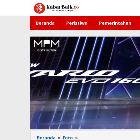
Lewati
ke
konten
Beranda
Peristiwa
Pemerintahan
Beranda
»
Foto
»
Pelatihan