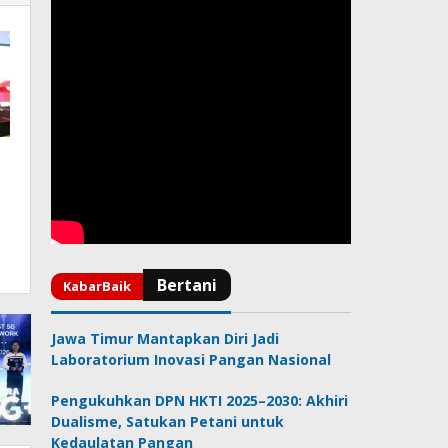
Jawa Timur Mantapkan Diri Jadi
Laboratorium Inovasi Pangan Nasional
Pengukuhkan DPN HKTI 2025–2030: Akhiri
Dualisme, Satukan Petani untuk
Kedaulatan Pangan