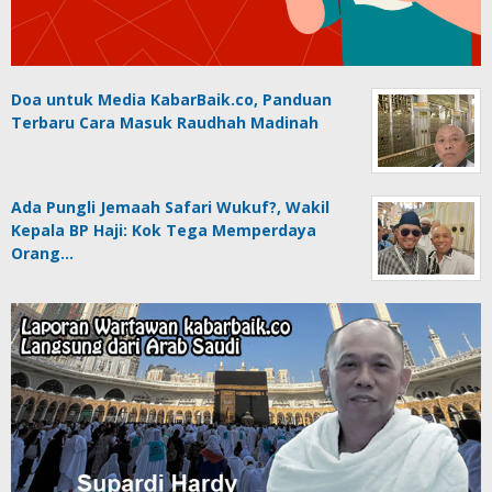
Doa untuk Media KabarBaik.co, Panduan
Terbaru Cara Masuk Raudhah Madinah
Ada Pungli Jemaah Safari Wukuf?, Wakil
Kepala BP Haji: Kok Tega Memperdaya
Orang…