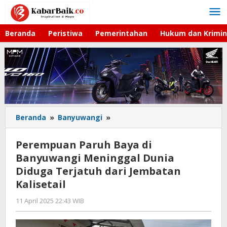
Lewati
ke
konten
Beranda
Peristiwa
Pemerintahan
Hukum dan Krimin
Beranda
»
Banyuwangi
»
Perempuan
Paruh
Baya
Perempuan Paruh Baya di
di
Banyuwangi Meninggal Dunia
Banyuwangi
Diduga Terjatuh dari Jembatan
Meninggal
Dunia
Kalisetail
Diduga
11 April 2025 22:43 WIB
oleh
Terjatuh
Gagah
dari
Saputra
Jembatan