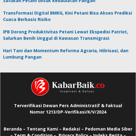
Satukan Petani untuk Kedaulatan Pangan
Transformasi Digital BMKG, Kini Petani Bisa Akses Prediksi
Cuaca Berbasis Risiko
IPB Dorong Produktivitas Petani Lewat Ekspedisi Patriot,
Salurkan Benih Unggul di Kawasan Transmigrasi
Hari Tani dan Momentum Reforma Agraria, Hilirisasi, dan
Lumbung Pangan
Terverifikasi Dewan Pers Administratif & Faktual
Nomor 1213/DP-Verifikasi/K/V/2024
Beranda
–
Tentang Kami –
Redaksi –
Pedoman Media Siber
–
Term & Condition –
Privacy Policy
–
Indeks Berita –