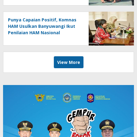
Punya Capaian Positif, Komnas
HAM Usulkan Banyuwangi Ikut
Penilaian HAM Nasional
View More