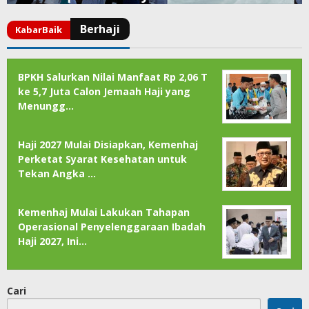
BPKH Salurkan Nilai Manfaat Rp 2,06 T
ke 5,7 Juta Calon Jemaah Haji yang
Menungg…
Haji 2027 Mulai Disiapkan, Kemenhaj
Perketat Syarat Kesehatan untuk
Tekan Angka …
Kemenhaj Mulai Lakukan Tahapan
Operasional Penyelenggaraan Ibadah
Haji 2027, Ini…
Cari