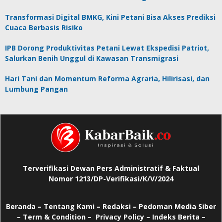
Transformasi Digital BMKG, Kini Petani Bisa Akses Prediksi
Cuaca Berbasis Risiko
IPB Dorong Produktivitas Petani Lewat Ekspedisi Patriot,
Salurkan Benih Unggul di Kawasan Transmigrasi
Hari Tani dan Momentum Reforma Agraria, Hilirisasi, dan
Lumbung Pangan
Terverifikasi Dewan Pers Administratif & Faktual
Nomor 1213/DP-Verifikasi/K/V/2024
Beranda
–
Tentang Kami –
Redaksi –
Pedoman Media Siber
–
Term & Condition –
Privacy Policy
–
Indeks Berita –