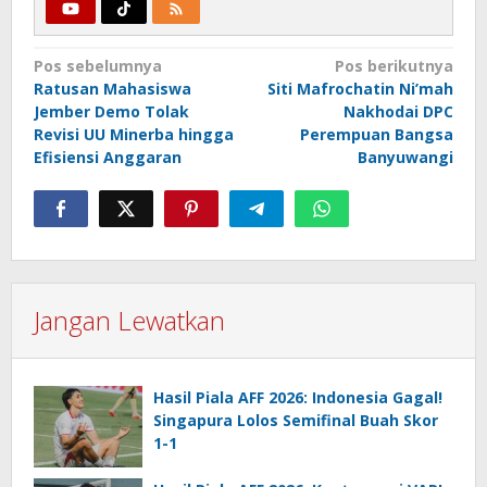
Navigasi
Pos sebelumnya
Pos berikutnya
Ratusan Mahasiswa
Siti Mafrochatin Ni’mah
pos
Jember Demo Tolak
Nakhodai DPC
Revisi UU Minerba hingga
Perempuan Bangsa
Efisiensi Anggaran
Banyuwangi
Jangan Lewatkan
Hasil Piala AFF 2026: Indonesia Gagal!
Singapura Lolos Semifinal Buah Skor
1-1