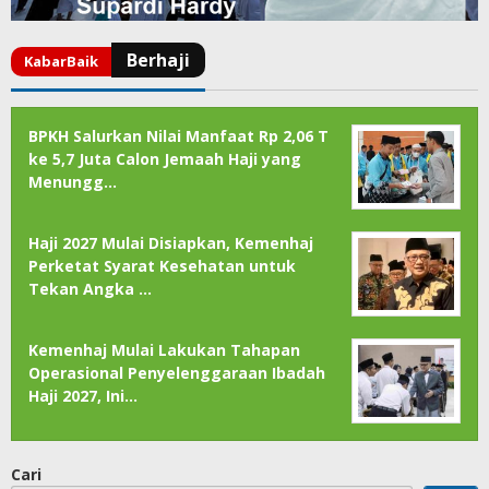
BPKH Salurkan Nilai Manfaat Rp 2,06 T
ke 5,7 Juta Calon Jemaah Haji yang
Menungg…
Haji 2027 Mulai Disiapkan, Kemenhaj
Perketat Syarat Kesehatan untuk
Tekan Angka …
Kemenhaj Mulai Lakukan Tahapan
Operasional Penyelenggaraan Ibadah
Haji 2027, Ini…
Cari