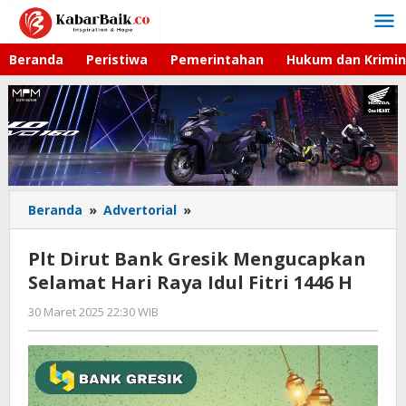
Lewati
ke
konten
Beranda
Peristiwa
Pemerintahan
Hukum dan Krimin
Beranda
»
Advertorial
»
Plt
Dirut
Bank
Plt Dirut Bank Gresik Mengucapkan
Gresik
Selamat Hari Raya Idul Fitri 1446 H
Mengucapkan
Selamat
30 Maret 2025 22:30 WIB
oleh
Hari
Lilis
Raya
Dewi
Idul
Fitri
1446