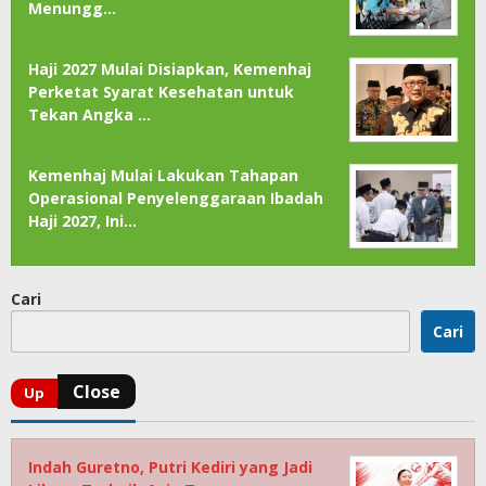
Menungg…
Haji 2027 Mulai Disiapkan, Kemenhaj
Perketat Syarat Kesehatan untuk
Tekan Angka …
Kemenhaj Mulai Lakukan Tahapan
Operasional Penyelenggaraan Ibadah
Haji 2027, Ini…
Cari
Cari
Indah Guretno, Putri Kediri yang Jadi