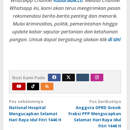
WhatsApp Channel
KabarBaik.co
. Melalui Channel
Whatsapp ini, kami akan terus mengirimkan pesan
rekomendasi berita-berita penting dan menarik.
Mulai kriminalitas, politik, pemerintahan hingga
update kabar seputar pertanian dan ketahanan
pangan. Untuk dapat bergabung silakan klik
di sini
Ikuti Kami Pada
Navigasi
Pos sebelumnya
Pos berikutnya
National Hospital
Anggota DPRD Gresik
pos
Mengucapkan Selamat
Fraksi PPP Mengucapkan
Hari Raya Idul Fitri 1446 H
Selamat Hari Raya Idul
Fitri 1446 H