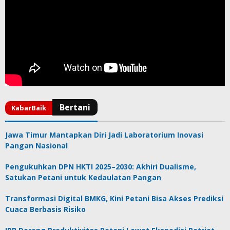
Jawa Timur Mantapkan Diri Jadi Laboratorium Inovasi
Pangan Nasional
Pengukuhkan DPN HKTI 2025–2030: Akhiri Dualisme,
Satukan Petani untuk Kedaulatan Pangan
Transformasi Digital BMKG, Kini Petani Bisa Akses Prediksi
Cuaca Berbasis Risiko