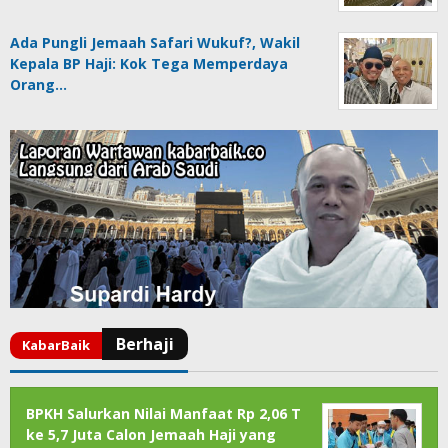
Ada Pungli Jemaah Safari Wukuf?, Wakil
Kepala BP Haji: Kok Tega Memperdaya
Orang…
BPKH Salurkan Nilai Manfaat Rp 2,06 T
ke 5,7 Juta Calon Jemaah Haji yang