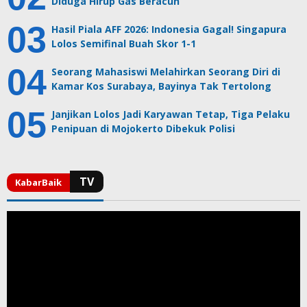
Diduga Hirup Gas Beracun
Hasil Piala AFF 2026: Indonesia Gagal! Singapura
Lolos Semifinal Buah Skor 1-1
Seorang Mahasiswi Melahirkan Seorang Diri di
Kamar Kos Surabaya, Bayinya Tak Tertolong
Janjikan Lolos Jadi Karyawan Tetap, Tiga Pelaku
Penipuan di Mojokerto Dibekuk Polisi