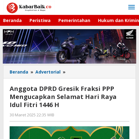
Lewati
ke
konten
Beranda
Peristiwa
Pemerintahan
Hukum dan Krimin
Beranda
»
Advertorial
»
Anggota
DPRD
Gresik
Anggota DPRD Gresik Fraksi PPP
Fraksi
Mengucapkan Selamat Hari Raya
PPP
Idul Fitri 1446 H
Mengucapkan
Selamat
30 Maret 2025 22:35 WIB
oleh
Hari
Lilis
Raya
Dewi
Idul
Fitri