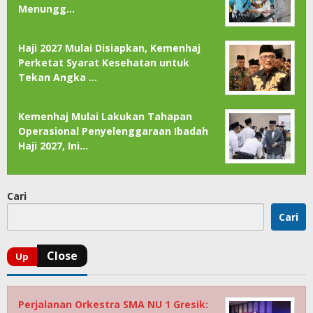
Menungg…
Haji 2027 Mulai Disiapkan, Kemenhaj
Perketat Syarat Kesehatan untuk
Tekan Angka …
Kemenhaj Mulai Lakukan Tahapan
Operasional Penyelenggaraan Ibadah
Haji 2027, Ini…
Cari
Cari
Perjalanan Orkestra SMA NU 1 Gresik: