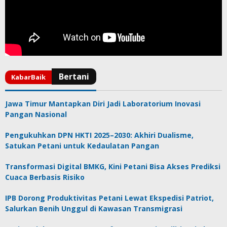
Jawa Timur Mantapkan Diri Jadi Laboratorium Inovasi
Pangan Nasional
Pengukuhkan DPN HKTI 2025–2030: Akhiri Dualisme,
Satukan Petani untuk Kedaulatan Pangan
Transformasi Digital BMKG, Kini Petani Bisa Akses Prediksi
Cuaca Berbasis Risiko
IPB Dorong Produktivitas Petani Lewat Ekspedisi Patriot,
Salurkan Benih Unggul di Kawasan Transmigrasi