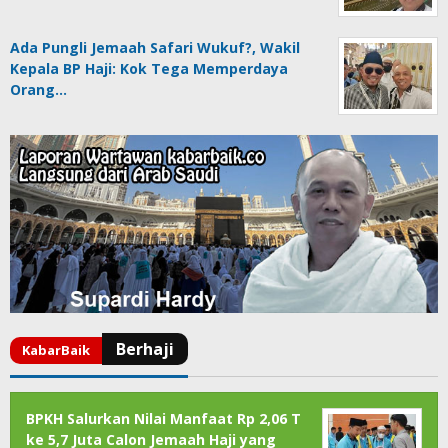
Ada Pungli Jemaah Safari Wukuf?, Wakil
Kepala BP Haji: Kok Tega Memperdaya
Orang…
BPKH Salurkan Nilai Manfaat Rp 2,06 T
ke 5,7 Juta Calon Jemaah Haji yang