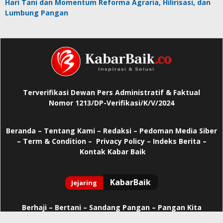
Hari Tani dan Momentum Reforma Agraria, Hilirisasi, dan
Lumbung Pangan
Terverifikasi Dewan Pers Administratif & Faktual
Nomor 1213/DP-Verifikasi/K/V/2024
Beranda
–
Tentang Kami –
Redaksi –
Pedoman Media Siber
–
Term & Condition –
Privacy Policy
–
Indeks Berita –
Kontak Kabar Baik
Berhaji
–
Bertani –
Sandang Pangan –
Pangan Kita