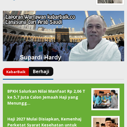
BPKH Salurkan Nilai Manfaat Rp 2,06 T
ke 5,7 Juta Calon Jemaah Haji yang
Menungg…
Haji 2027 Mulai Disiapkan, Kemenhaj
Perketat Syarat Kesehatan untuk