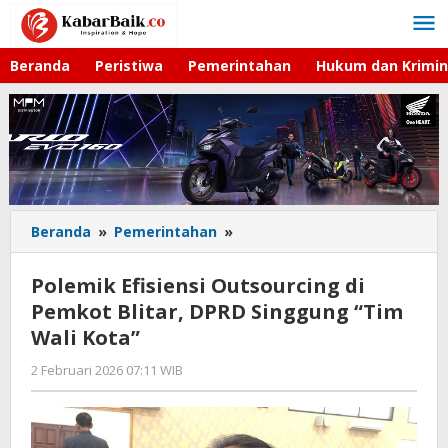
Lewati
ke
konten
Beranda
Peristiwa
Pemerintahan
Hukum dan Krimin
Beranda
»
Pemerintahan
»
Polemik
Efisiensi
Outsourcing
Polemik Efisiensi Outsourcing di
di
Pemkot Blitar, DPRD Singgung “Tim
Pemkot
Wali Kota”
Blitar,
DPRD
2 Februari 2026 07:11 WIB
oleh
Singgung
Andika
"Tim
DP
Wali
Kota"