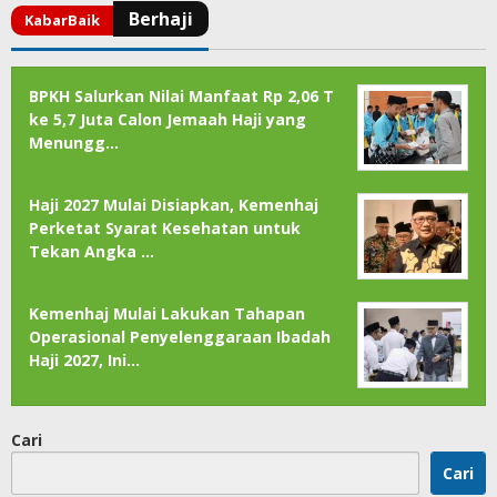
BPKH Salurkan Nilai Manfaat Rp 2,06 T
ke 5,7 Juta Calon Jemaah Haji yang
Menungg…
Haji 2027 Mulai Disiapkan, Kemenhaj
Perketat Syarat Kesehatan untuk
Tekan Angka …
Kemenhaj Mulai Lakukan Tahapan
Operasional Penyelenggaraan Ibadah
Haji 2027, Ini…
Cari
Cari