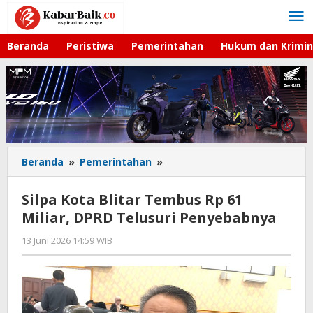
Lewati
ke
konten
Beranda
Peristiwa
Pemerintahan
Hukum dan Krimin
Beranda
»
Pemerintahan
»
Silpa
Kota
Blitar
Silpa Kota Blitar Tembus Rp 61
Tembus
Miliar, DPRD Telusuri Penyebabnya
Rp
61
13 Juni 2026 14:59 WIB
oleh
Miliar,
Faisal
DPRD
Telusuri
Penyebabnya