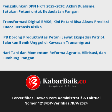
Pengukuhkan DPN HKTI 2025–2030: Akhiri Dualisme,
Satukan Petani untuk Kedaulatan Pangan
Transformasi Digital BMKG, Kini Petani Bisa Akses Prediksi
Cuaca Berbasis Risiko
IPB Dorong Produktivitas Petani Lewat Ekspedisi Patriot,
Salurkan Benih Unggul di Kawasan Transmigrasi
Hari Tani dan Momentum Reforma Agraria, Hilirisasi, dan
Lumbung Pangan
Terverifikasi Dewan Pers Administratif & Faktual
Nomor 1213/DP-Verifikasi/K/V/2024