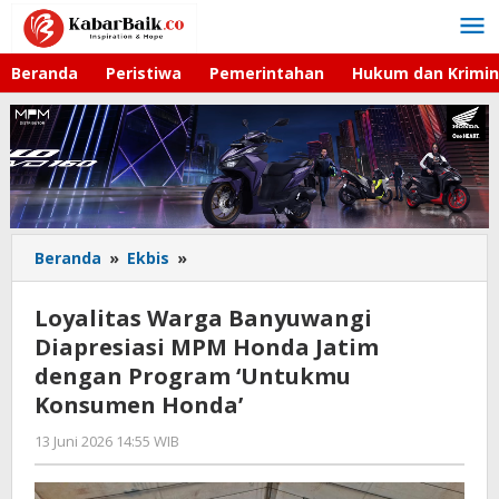
Lewati
ke
konten
Beranda
Peristiwa
Pemerintahan
Hukum dan Krimin
Beranda
»
Ekbis
»
Loyalitas
Warga
Banyuwangi
Loyalitas Warga Banyuwangi
Diapresiasi
Diapresiasi MPM Honda Jatim
MPM
dengan Program ‘Untukmu
Honda
Jatim
Konsumen Honda’
dengan
13 Juni 2026 14:55 WIB
oleh
Program
Imam
'Untukmu
WD
Konsumen