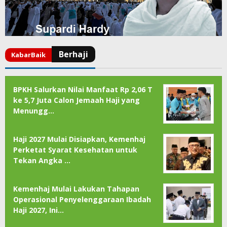
BPKH Salurkan Nilai Manfaat Rp 2,06 T
ke 5,7 Juta Calon Jemaah Haji yang
Menungg…
Haji 2027 Mulai Disiapkan, Kemenhaj
Perketat Syarat Kesehatan untuk
Tekan Angka …
Kemenhaj Mulai Lakukan Tahapan
Operasional Penyelenggaraan Ibadah
Haji 2027, Ini…