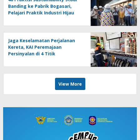
Banding ke Pabrik Bogasari,
Pelajari Praktik Industri Hijau
Jaga Keselamatan Perjalanan
Kereta, KAI Peremajaan
Persinyalan di 4 Titik
Banyuwangi
View More