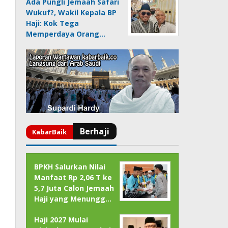
Ada Pungli Jemaah Safari
Wukuf?, Wakil Kepala BP
Haji: Kok Tega
Memperdaya Orang…
BPKH Salurkan Nilai
Manfaat Rp 2,06 T ke
5,7 Juta Calon Jemaah
Haji yang Menungg…
Haji 2027 Mulai