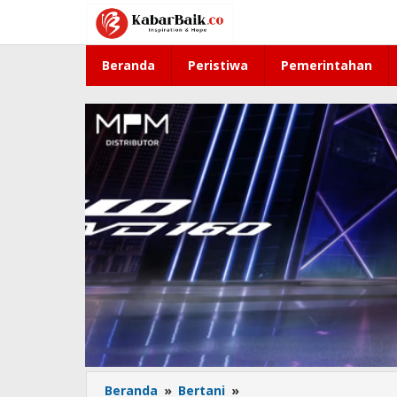
Lewati
ke
konten
Beranda
Peristiwa
Pemerintahan
Beranda
»
Bertani
»
Rembuk