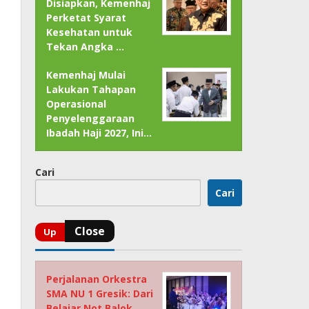
Disiapkan, Kemenhaj
Perketat Syarat
Kesehatan untuk
Tekan Angka …
Kemenhaj Mulai
Lakukan Tahapan
Operasional
Penyelenggaraan
Ibadah Haji 2027, Ini…
Cari
Cari
Perjalanan Orkestra
SMA NU 1 Gresik: Dari
Belajar Not Balok