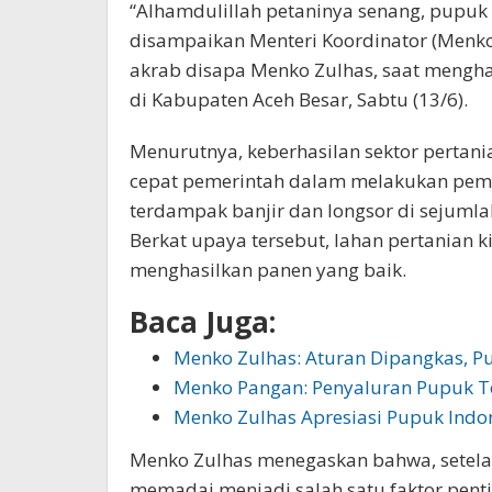
“Alhamdulillah petaninya senang, pupuk l
disampaikan Menteri Koordinator (Menko
akrab disapa Menko Zulhas, saat mengha
di Kabupaten Aceh Besar, Sabtu (13/6).
Menurutnya, keberhasilan sektor pertanian
cepat pemerintah dalam melakukan pemul
terdampak banjir dan longsor di sejumla
Berkat upaya tersebut, lahan pertanian 
menghasilkan panen yang baik.
Baca Juga:
Menko Zulhas: Aturan Dipangkas, P
Menko Pangan: Penyaluran Pupuk 
Menko Zulhas Apresiasi Pupuk Indo
Menko Zulhas menegaskan bahwa, setelah
memadai menjadi salah satu faktor pen