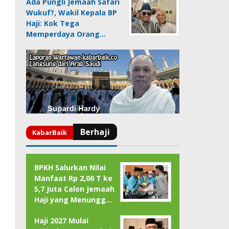
Ada Pungli Jemaah Safari
Wukuf?, Wakil Kepala BP
Haji: Kok Tega
Memperdaya Orang…
BPKH Salurkan Nilai
Manfaat Rp 2,06 T ke
5,7 Juta Calon Jemaah
Haji yang Menungg…
Haji 2027 Mulai