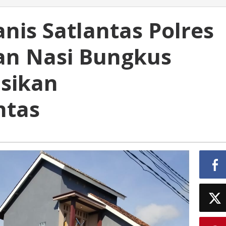
is Satlantas Polres
an Nasi Bungkus
asikan
ntas