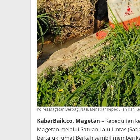
Polres Magetan Berbagi Nasi, Menebar Kepedulian dan Ke
KabarBaik.co, Magetan
– Kepedulian k
Magetan melalui Satuan Lalu Lintas (Sat
bertajuk Jumat Berkah sambil memberikan 