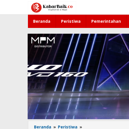
Lewati
ke
konten
Beranda
Peristiwa
Pemerintahan
Beranda
»
Peristiwa
»
Sentuhan