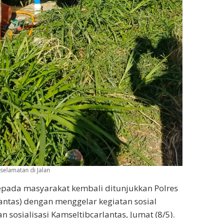
selamatan di Jalan
epada masyarakat kembali ditunjukkan Polres
lantas) dengan menggelar kegiatan sosial
sosialisasi Kamseltibcarlantas, Jumat (8/5).