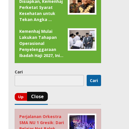
Disiapkan, Kemenhaj
Perketat Syarat
Kesehatan untuk
Tekan Angka …
Kemenhaj Mulai
Lakukan Tahapan
Operasional
Penyelenggaraan
Ibadah Haji 2027, Ini…
Cari
Cari
Perjalanan Orkestra
SMA NU 1 Gresik: Dari
Belajar Not Balok