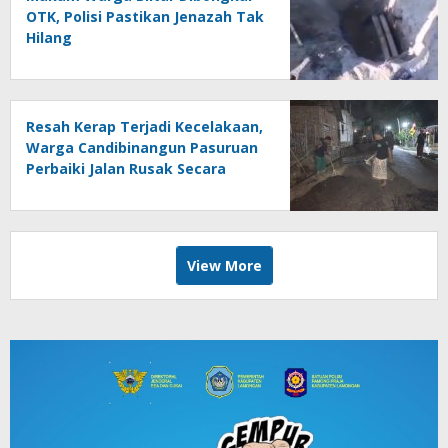
OTK, Polisi Pastikan Jenazah Tak
Hilang
Resah Kerap Terjadi Kecelakaan,
Warga Candibinangun Pasuruan
Perbaiki Jalan Rusak Secara
Swadaya
View More