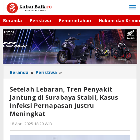
Lewati
ke
konten
Beranda
Peristiwa
Pemerintahan
Hukum dan Krimin
Beranda
»
Peristiwa
»
Setelah
Lebaran,
Tren
Setelah Lebaran, Tren Penyakit
Penyakit
Jantung di Surabaya Stabil, Kasus
Jantung
Infeksi Pernapasan Justru
di
Surabaya
Meningkat
Stabil,
18 April 2025 18:29 WIB
oleh
Kasus
Gagah
Infeksi
Saputra
Pernapasan