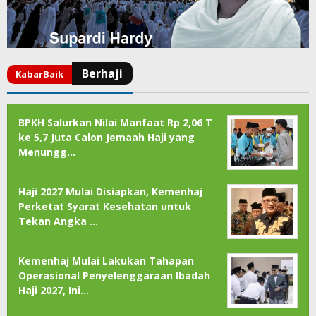
BPKH Salurkan Nilai Manfaat Rp 2,06 T
ke 5,7 Juta Calon Jemaah Haji yang
Menungg…
Haji 2027 Mulai Disiapkan, Kemenhaj
Perketat Syarat Kesehatan untuk
Tekan Angka …
Kemenhaj Mulai Lakukan Tahapan
Operasional Penyelenggaraan Ibadah
Haji 2027, Ini…