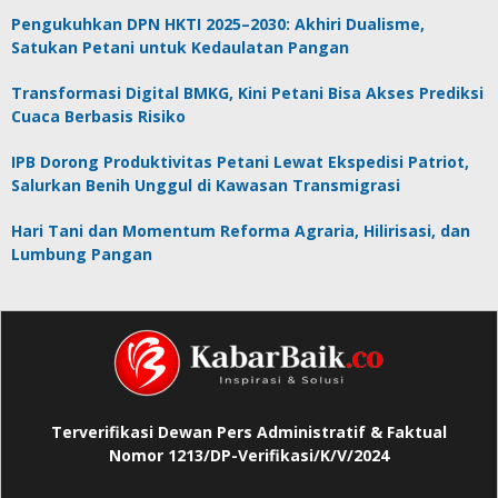
Pengukuhkan DPN HKTI 2025–2030: Akhiri Dualisme,
Satukan Petani untuk Kedaulatan Pangan
Transformasi Digital BMKG, Kini Petani Bisa Akses Prediksi
Cuaca Berbasis Risiko
IPB Dorong Produktivitas Petani Lewat Ekspedisi Patriot,
Salurkan Benih Unggul di Kawasan Transmigrasi
Hari Tani dan Momentum Reforma Agraria, Hilirisasi, dan
Lumbung Pangan
Terverifikasi Dewan Pers Administratif & Faktual
Nomor 1213/DP-Verifikasi/K/V/2024