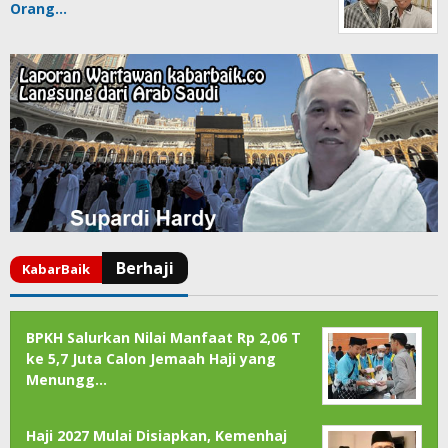
Orang…
BPKH Salurkan Nilai Manfaat Rp 2,06 T
ke 5,7 Juta Calon Jemaah Haji yang
Menungg…
Haji 2027 Mulai Disiapkan, Kemenhaj