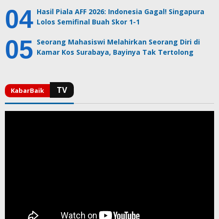
Hasil Piala AFF 2026: Indonesia Gagal! Singapura
Lolos Semifinal Buah Skor 1-1
Seorang Mahasiswi Melahirkan Seorang Diri di
Kamar Kos Surabaya, Bayinya Tak Tertolong