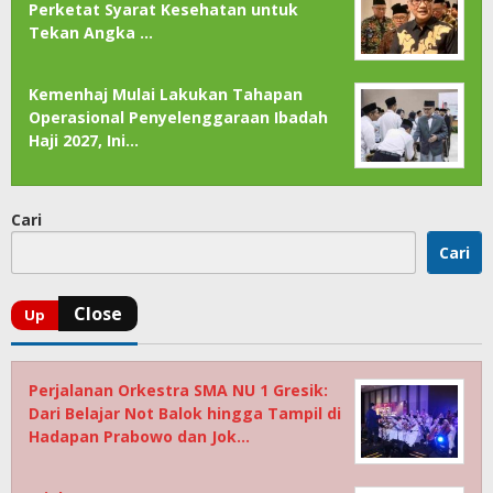
Perketat Syarat Kesehatan untuk
Tekan Angka …
Kemenhaj Mulai Lakukan Tahapan
Operasional Penyelenggaraan Ibadah
Haji 2027, Ini…
Cari
Cari
Perjalanan Orkestra SMA NU 1 Gresik:
Dari Belajar Not Balok hingga Tampil di
Hadapan Prabowo dan Jok…