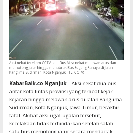
Sugeng
Rahayu,
Kini
Kena
Sanksi
Berlapis
dan
Diskors
2
Bulan
Aksi nekat terekam CCTV saat Bus Mira nekat melawan arus dan
memotong jalur hingga menabrak Bus Sugeng Rahayu di Jalan
Panglima Sudirman, Kota Nganjuk. (TL, CCTV)
KabarBaik.co Nganjuk
– Aksi nekat dua bus
antar kota lintas provinsi yang terlibat kejar-
kejaran hingga melawan arus di Jalan Panglima
Sudirman, Kota Nganjuk, Jawa Timur, berakhir
fatal. Akibat aksi ugal-ugalan tersebut,
kecelakaan tidak terhindarkan setelah salah
satu bus memotong jalur secara mendadak.