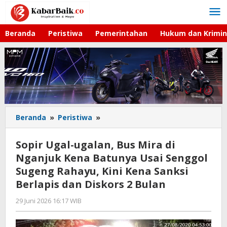
Lewati
ke
konten
Beranda
Peristiwa
Pemerintahan
Hukum dan Krimin
Beranda
»
Peristiwa
»
Sopir
Ugal-
ugalan,
Sopir Ugal-ugalan, Bus Mira di
Bus
Nganjuk Kena Batunya Usai Senggol
Mira
Sugeng Rahayu, Kini Kena Sanksi
di
Nganjuk
Berlapis dan Diskors 2 Bulan
Kena
29 Juni 2026 16:17 WIB
oleh
Batunya
Gagah
Usai
Saputra
Senggol