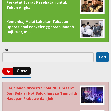
Perketat Syarat Kesehatan untuk
Tekan Angka …
Kemenhaj Mulai Lakukan Tahapan
Operasional Penyelenggaraan Ibadah
Haji 2027, Ini…
Cari
Cari
Perjalanan Orkestra SMA NU 1 Gresik:
Dari Belajar Not Balok hingga Tampil di
Hadapan Prabowo dan Jok…