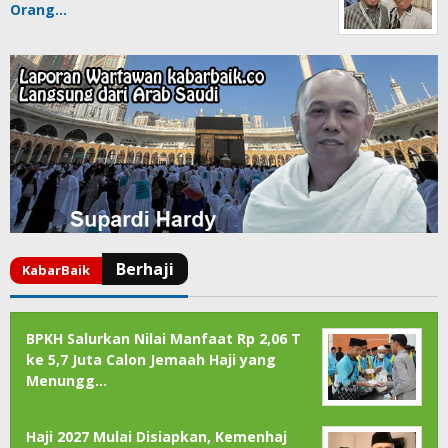
Orang…
BPKH Salurkan Nilai Manfaat Rp 2,06 T
ke 5,7 Juta Calon Jemaah Haji yang
Menungg…
Haji 2027 Mulai Disiapkan, Kemenhaj