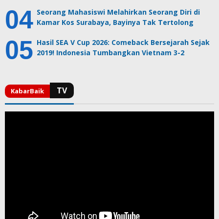
Seorang Mahasiswi Melahirkan Seorang Diri di
Kamar Kos Surabaya, Bayinya Tak Tertolong
Hasil SEA V Cup 2026: Comeback Bersejarah Sejak
2019! Indonesia Tumbangkan Vietnam 3-2