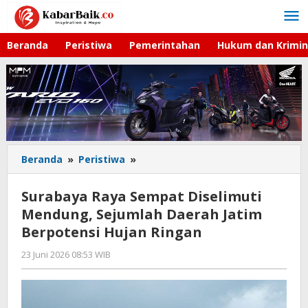
Lewati
ke
konten
Beranda
Peristiwa
Pemerintahan
Hukum dan Krimin
Beranda
»
Peristiwa
»
Surabaya
Raya
Sempat
Surabaya Raya Sempat Diselimuti
Diselimuti
Mendung, Sejumlah Daerah Jatim
Mendung,
Berpotensi Hujan Ringan
Sejumlah
Daerah
23 Juni 2026 08:53 WIB
oleh
Jatim
Andika
Berpotensi
DP
Hujan
Ringan