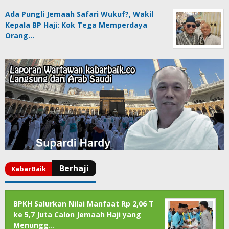
Ada Pungli Jemaah Safari Wukuf?, Wakil
Kepala BP Haji: Kok Tega Memperdaya
Orang…
BPKH Salurkan Nilai Manfaat Rp 2,06 T
ke 5,7 Juta Calon Jemaah Haji yang
Menungg…