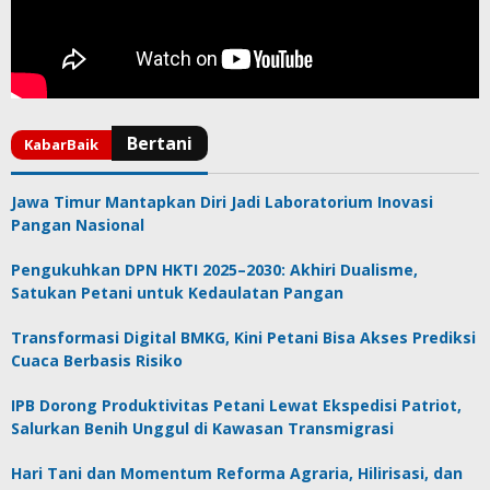
Jawa Timur Mantapkan Diri Jadi Laboratorium Inovasi
Pangan Nasional
Pengukuhkan DPN HKTI 2025–2030: Akhiri Dualisme,
Satukan Petani untuk Kedaulatan Pangan
Transformasi Digital BMKG, Kini Petani Bisa Akses Prediksi
Cuaca Berbasis Risiko
IPB Dorong Produktivitas Petani Lewat Ekspedisi Patriot,
Salurkan Benih Unggul di Kawasan Transmigrasi
Hari Tani dan Momentum Reforma Agraria, Hilirisasi, dan