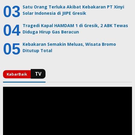
Satu Orang Terluka Akibat Kebakaran PT Xinyi
Solar Indonesia di JIIPE Gresik
Tragedi Kapal HAMDAM 1 di Gresik, 2 ABK Tewas
Diduga Hirup Gas Beracun
Kebakaran Semakin Meluas, Wisata Bromo
Ditutup Total