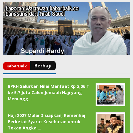
BPKH Salurkan Nilai Manfaat Rp 2,06 T
ke 5,7 Juta Calon Jemaah Haji yang
Menungg…
Haji 2027 Mulai Disiapkan, Kemenhaj
Perketat Syarat Kesehatan untuk
Tekan Angka …