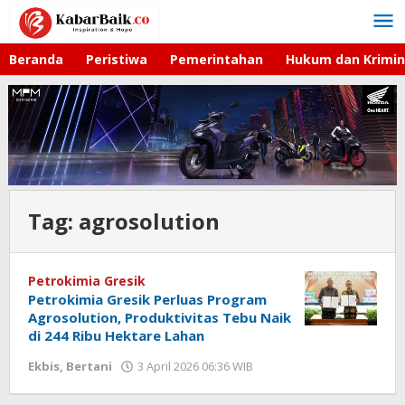
Lewati
ke
konten
Beranda
Peristiwa
Pemerintahan
Hukum dan Krimin
Tag:
agrosolution
Petrokimia Gresik
Petrokimia Gresik Perluas Program
Agrosolution, Produktivitas Tebu Naik
di 244 Ribu Hektare Lahan
Ekbis
,
Bertani
3 April 2026 06:36 WIB
oleh
Andika
DP