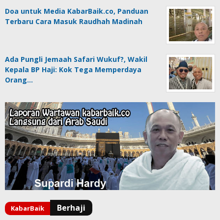
Doa untuk Media KabarBaik.co, Panduan
Terbaru Cara Masuk Raudhah Madinah
Ada Pungli Jemaah Safari Wukuf?, Wakil
Kepala BP Haji: Kok Tega Memperdaya
Orang…