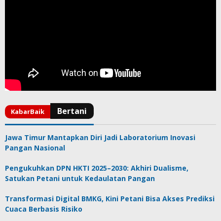
Jawa Timur Mantapkan Diri Jadi Laboratorium Inovasi
Pangan Nasional
Pengukuhkan DPN HKTI 2025–2030: Akhiri Dualisme,
Satukan Petani untuk Kedaulatan Pangan
Transformasi Digital BMKG, Kini Petani Bisa Akses Prediksi
Cuaca Berbasis Risiko