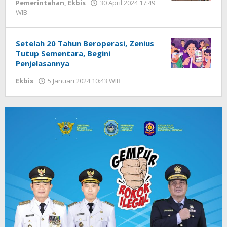
Pemerintahan
,
Ekbis
30 April 2024 17:49
WIB
oleh
Andika
DP
Setelah 20 Tahun Beroperasi, Zenius
Tutup Sementara, Begini
Penjelasannya
Ekbis
5 Januari 2024 10:43 WIB
oleh
Gagah
Saputra