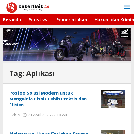
Lewati
ke
konten
Beranda
Peristiwa
Pemerintahan
Hukum dan Krimin
Tag:
Aplikasi
Posfoo Solusi Modern untuk
Mengelola Bisnis Lebih Praktis dan
Efisien
Ekbis
21 April 2026 22:10 WIB
oleh
Gagah
Saputra
Mahasiswa Ubaya Ciptakan Rasaya,