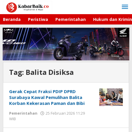
Lewati
ke
konten
Beranda
Peristiwa
Pemerintahan
Hukum dan Krimin
Tag:
Balita Disiksa
Gerak Cepat Fraksi PDIP DPRD
Surabaya Kawal Pemulihan Balita
Korban Kekerasan Paman dan Bibi
Pemerintahan
25 Februari 2026 11:29
WIB
oleh
Imam
WD