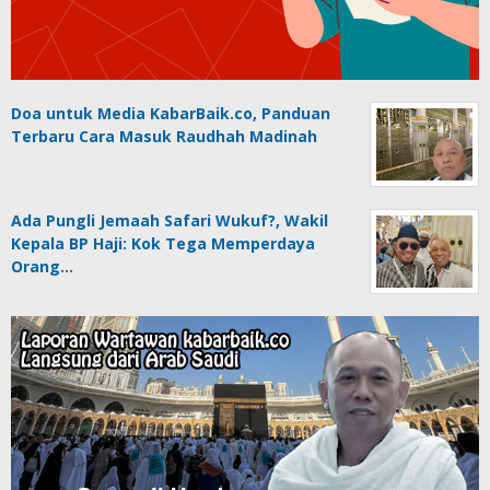
Doa untuk Media KabarBaik.co, Panduan
Terbaru Cara Masuk Raudhah Madinah
Ada Pungli Jemaah Safari Wukuf?, Wakil
Kepala BP Haji: Kok Tega Memperdaya
Orang…