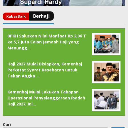
BPKH Salurkan Nilai Manfaat Rp 2,06 T
ke 5,7 Juta Calon Jemaah Haji yang
Menungg…
Haji 2027 Mulai Disiapkan, Kemenhaj
Perketat Syarat Kesehatan untuk
Tekan Angka …
Kemenhaj Mulai Lakukan Tahapan
Operasional Penyelenggaraan Ibadah
Haji 2027, Ini…
Cari