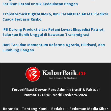
Satukan Petani untuk Kedaulatan Pangan
Transformasi Digital BMKG, Kini Petani Bisa Akses Prediksi
Cuaca Berbasis Risiko
IPB Dorong Produktivitas Petani Lewat Ekspedisi Patriot,
Salurkan Benih Unggul di Kawasan Transmigrasi
Hari Tani dan Momentum Reforma Agraria, Hilirisasi, dan
Lumbung Pangan
Terverifikasi Dewan Pers Administratif & Faktual
Nomor 1213/DP-Verifikasi/K/V/2024
Beranda
–
Tentang Kami –
Redaksi –
Pedoman Media Siber