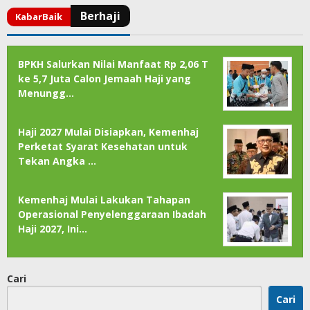
BPKH Salurkan Nilai Manfaat Rp 2,06 T
ke 5,7 Juta Calon Jemaah Haji yang
Menungg…
Haji 2027 Mulai Disiapkan, Kemenhaj
Perketat Syarat Kesehatan untuk
Tekan Angka …
Kemenhaj Mulai Lakukan Tahapan
Operasional Penyelenggaraan Ibadah
Haji 2027, Ini…
Cari
Cari