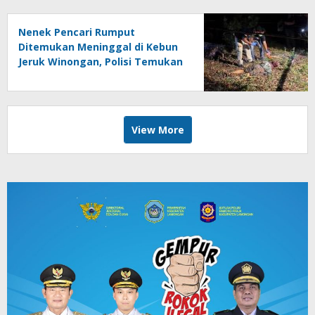
Nenek Pencari Rumput
Ditemukan Meninggal di Kebun
Jeruk Winongan, Polisi Temukan
Luka di Tubuh Korban
View More