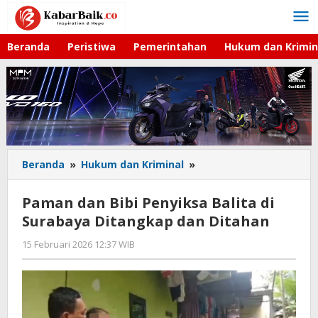
Lewati
ke
konten
Beranda
Peristiwa
Pemerintahan
Hukum dan Krimin
Beranda
»
Hukum dan Kriminal
»
Paman
dan
Bibi
Paman dan Bibi Penyiksa Balita di
Penyiksa
Surabaya Ditangkap dan Ditahan
Balita
di
15 Februari 2026 12:37 WIB
oleh
Surabaya
Imam
Ditangkap
WD
dan
Ditahan