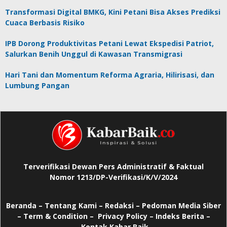
Transformasi Digital BMKG, Kini Petani Bisa Akses Prediksi
Cuaca Berbasis Risiko
IPB Dorong Produktivitas Petani Lewat Ekspedisi Patriot,
Salurkan Benih Unggul di Kawasan Transmigrasi
Hari Tani dan Momentum Reforma Agraria, Hilirisasi, dan
Lumbung Pangan
Terverifikasi Dewan Pers Administratif & Faktual
Nomor 1213/DP-Verifikasi/K/V/2024
Beranda
–
Tentang Kami –
Redaksi –
Pedoman Media Siber
–
Term & Condition –
Privacy Policy
–
Indeks Berita –
Kontak Kabar Baik