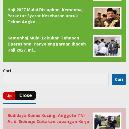
Haji 2027 Mulai Disiapkan, Kemenhaj
Perketat Syarat Kesehatan untuk
Tekan Angka …
Kemenhaj Mulai Lakukan Tahapan
Operasional Penyelenggaraan Ibadah
Haji 2027, Ini…
Cari
Cari
Budidaya Kumis Kucing, Anggota TNI
AL di Sidoarjo Ciptakan Lapangan Kerja