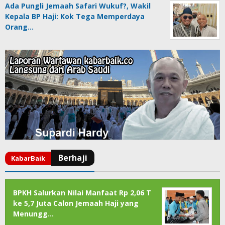
Ada Pungli Jemaah Safari Wukuf?, Wakil
Kepala BP Haji: Kok Tega Memperdaya
Orang…
BPKH Salurkan Nilai Manfaat Rp 2,06 T
ke 5,7 Juta Calon Jemaah Haji yang
Menungg…