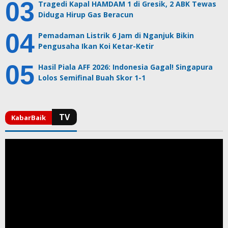
Tragedi Kapal HAMDAM 1 di Gresik, 2 ABK Tewas
Diduga Hirup Gas Beracun
Pemadaman Listrik 6 Jam di Nganjuk Bikin
Pengusaha Ikan Koi Ketar-Ketir
Hasil Piala AFF 2026: Indonesia Gagal! Singapura
Lolos Semifinal Buah Skor 1-1