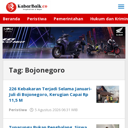
Lewati
ke
konten
Beranda
Peristiwa
Pemerintahan
Hukum dan Krimin
Tag:
Bojonegoro
226 Kebakaran Terjadi Selama Januari-
Juli di Bojonegoro, Kerugian Capai Rp
11,5 M
Peristiwa
5 Agustus 2026 06:31 WIB
oleh
Imam
WD
Tunarungu Bukan Penghalang, Siswa