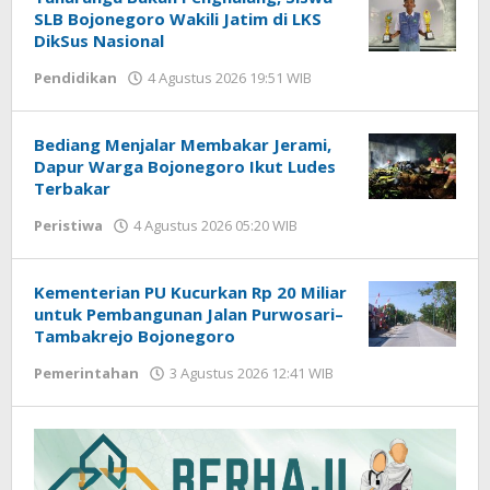
SLB Bojonegoro Wakili Jatim di LKS
DikSus Nasional
Pendidikan
4 Agustus 2026 19:51 WIB
oleh
Imam
WD
Bediang Menjalar Membakar Jerami,
Dapur Warga Bojonegoro Ikut Ludes
Terbakar
Peristiwa
4 Agustus 2026 05:20 WIB
oleh
Imam
WD
Kementerian PU Kucurkan Rp 20 Miliar
untuk Pembangunan Jalan Purwosari–
Tambakrejo Bojonegoro
Pemerintahan
3 Agustus 2026 12:41 WIB
oleh
Imam
WD