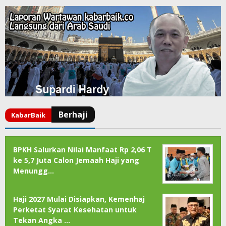
BPKH Salurkan Nilai Manfaat Rp 2,06 T
ke 5,7 Juta Calon Jemaah Haji yang
Menungg…
Haji 2027 Mulai Disiapkan, Kemenhaj
Perketat Syarat Kesehatan untuk
Tekan Angka …