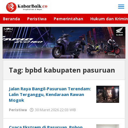
Lewati
ke
konten
Beranda
Peristiwa
Pemerintahan
Hukum dan Krimin
Tag:
bpbd kabupaten pasuruan
Jalan Raya Bangil-Pasuruan Terendam:
Lalin Terganggu, Kendaraan Rawan
Mogok
Peristiwa
30 Maret 2026 22:03 WIB
oleh
Faisal
Cuaca Ekstrem di Pasuruan, Pohon