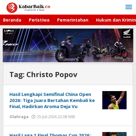
Lewati
ke
konten
Beranda
Peristiwa
Pemerintahan
Hukum dan Krimin
Tag:
Christo Popov
Hasil Lengkapi Semifinal China Open
2026: Tiga Juara Bertahan Kembali ke
Final, Hadirkan Aroma Deja Vu
Olahraga
25 Juli 2026 22:08 WIB
oleh
Hardy
Hasil Laga 1 Final Thomas Cup 2026: