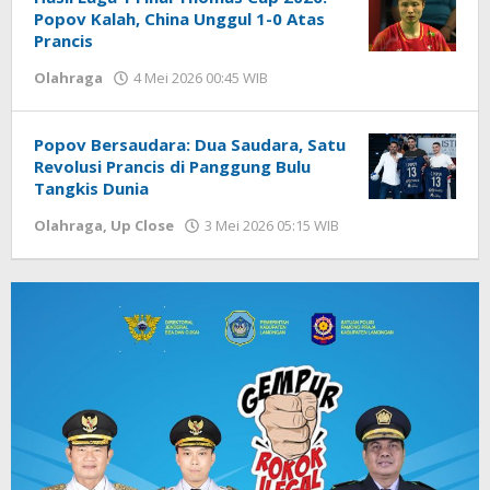
Popov Kalah, China Unggul 1-0 Atas
Prancis
Olahraga
4 Mei 2026 00:45 WIB
oleh
Hardy
Popov Bersaudara: Dua Saudara, Satu
Revolusi Prancis di Panggung Bulu
Tangkis Dunia
Olahraga
,
Up Close
3 Mei 2026 05:15 WIB
oleh
Hardy