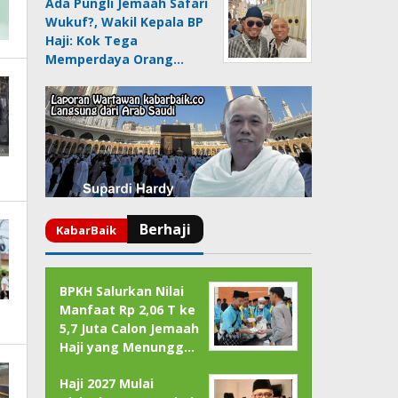
Ada Pungli Jemaah Safari
Wukuf?, Wakil Kepala BP
Haji: Kok Tega
Memperdaya Orang…
BPKH Salurkan Nilai
Manfaat Rp 2,06 T ke
5,7 Juta Calon Jemaah
Haji yang Menungg…
Haji 2027 Mulai