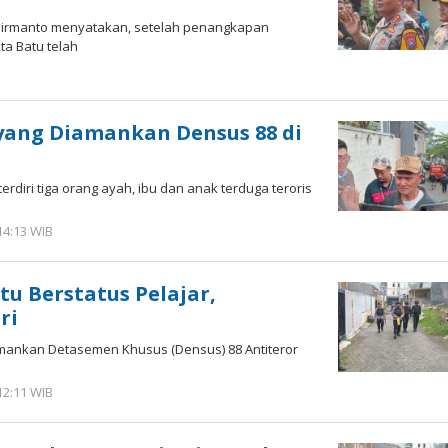
 Dirmanto menyatakan, setelah penangkapan
ta Batu telah
oleh
Andika
DP
 yang Diamankan Densus 88 di
rdiri tiga orang ayah, ibu dan anak terduga teroris
14:13 WIB
oleh
Andika
DP
tu Berstatus Pelajar,
ri
iamankan Detasemen Khusus (Densus) 88 Antiteror
12:11 WIB
oleh
Andika
DP