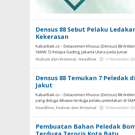
Densus 88 Sebut Pelaku Ledaka
Kekerasan
KabarBaik.co – Detasemen Khusus (Densus) 88 Antiter
SMAN 72 Kelapa Gading, Jakarta Utara pada Jumat
Hukum dan Kriminal
,
Headline
11 November 202
Densus 88 Temukan 7 Peledak d
Jakut
KabarBaik.co – Detasemen Khusus (Densus) 88 Antit
yang diduga dibawa terduga pelaku peledakan di SM
Headline
,
Hukum dan Kriminal
10 November 202
Pembuatan Bahan Peledak Bom
Terduga Teroris Kota Batu