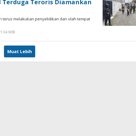
 3 Terduga Teroris Diamankan
ih terus melakukan penyelidikan dan olah tempat
1:34 WIB
oleh
Andika
DP
Muat Lebih