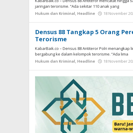
KabarBaik.co – Densus 88 Antiteror mencatat hingga sa
jaringan terorisme. “Ada sekitar 110 anak yang
Hukum dan Kriminal
,
Headline
18 November 202
Densus 88 Tangkap 5 Orang Per
Terorisme
KabarBaik.co – Densus 88 Antiteror Polri menangkap 
bergabung ke dalam kelompok terorisme. “Ada lima
Hukum dan Kriminal
,
Headline
18 November 202