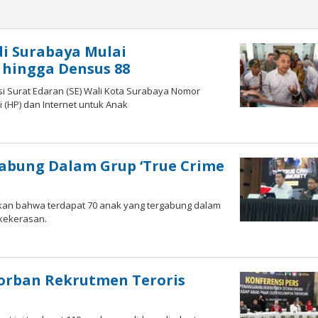
i Surabaya Mulai
 hingga Densus 88
i Surat Edaran (SE) Wali Kota Surabaya Nomor
 (HP) dan Internet untuk Anak
abung Dalam Grup ‘True Crime
pkan bahwa terdapat 70 anak yang tergabung dalam
kekerasan.
leh
mam
D
Korban Rekrutmen Teroris