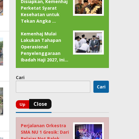
Disiapkan, Kemenhaj
Perketat Syarat
Kesehatan untuk
Tekan Angka …
Kemenhaj Mulai
Lakukan Tahapan
Operasional
Penyelenggaraan
Ibadah Haji 2027, Ini…
Cari
Cari
Perjalanan Orkestra
SMA NU 1 Gresik: Dari
Belajar Not Balok