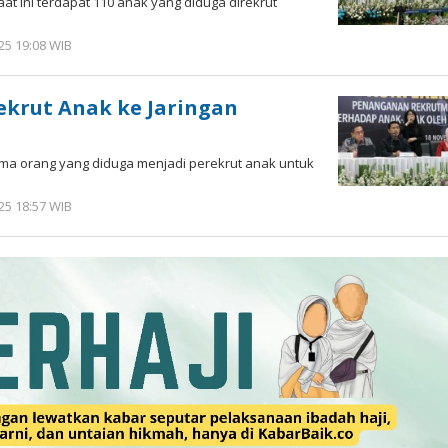
at ini terdapat 110 anak yang diduga direkrut
5 19:08 WIB
oleh
Imam
WD
ekrut Anak ke Jaringan
lima orang yang diduga menjadi perekrut anak untuk
5 18:57 WIB
oleh
Imam
WD