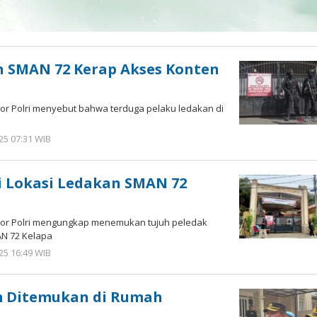
n SMAN 72 Kerap Akses Konten
or Polri menyebut bahwa terduga pelaku ledakan di
5 07:31 WIB
oleh
Imam
WD
i Lokasi Ledakan SMAN 72
eror Polri mengungkap menemukan tujuh peledak
AN 72 Kelapa
5 16:49 WIB
oleh
Imam
WD
 Ditemukan di Rumah