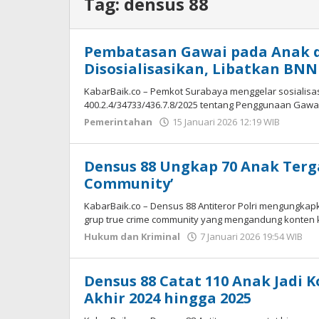
Tag:
densus 88
Pembatasan Gawai pada Anak d
Disosialisasikan, Libatkan BNN
KabarBaik.co – Pemkot Surabaya menggelar sosialisas
400.2.4/34733/436.7.8/2025 tentang Penggunaan Gawai
Pemerintahan
15 Januari 2026 12:19 WIB
oleh
Imam
WD
Densus 88 Ungkap 70 Anak Terg
Community’
KabarBaik.co – Densus 88 Antiteror Polri mengungka
grup true crime community yang mengandung konten 
Hukum dan Kriminal
7 Januari 2026 19:54 WIB
o
I
W
Densus 88 Catat 110 Anak Jadi 
Akhir 2024 hingga 2025