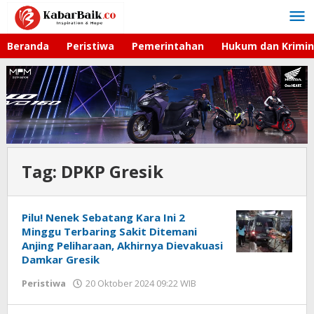
Lewati
ke
konten
Beranda
Peristiwa
Pemerintahan
Hukum dan Krimin
Tag:
DPKP Gresik
Pilu! Nenek Sebatang Kara Ini 2
Minggu Terbaring Sakit Ditemani
Anjing Peliharaan, Akhirnya Dievakuasi
Damkar Gresik
Peristiwa
20 Oktober 2024 09:22 WIB
oleh
Andika
DP