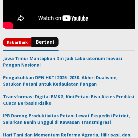
Jawa Timur Mantapkan Diri Jadi Laboratorium Inovasi
Pangan Nasional
Pengukuhkan DPN HKTI 2025–2030: Akhiri Dualisme,
Satukan Petani untuk Kedaulatan Pangan
Transformasi Digital BMKG, Kini Petani Bisa Akses Prediksi
Cuaca Berbasis Risiko
IPB Dorong Produktivitas Petani Lewat Ekspedisi Patriot,
Salurkan Benih Unggul di Kawasan Transmigrasi
Hari Tani dan Momentum Reforma Agraria, Hilirisasi, dan