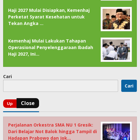
Haji 2027 Mulai Disiapkan, Kemenhaj
Perketat Syarat Kesehatan untuk
Tekan Angka …
Kemenhaj Mulai Lakukan Tahapan
Operasional Penyelenggaraan Ibadah
Haji 2027, Ini…
Cari
Cari
Perjalanan Orkestra SMA NU 1 Gresik:
Dari Belajar Not Balok hingga Tampil di
Hadapan Prabowo dan Jok…