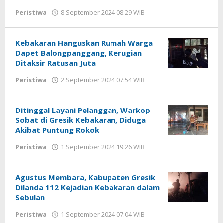
Peristiwa
8 September 2024 08:29 WIB
oleh
Andika
DP
Kebakaran Hanguskan Rumah Warga
Dapet Balongpanggang, Kerugian
Ditaksir Ratusan Juta
Peristiwa
2 September 2024 07:54 WIB
oleh
Andika
DP
Ditinggal Layani Pelanggan, Warkop
Sobat di Gresik Kebakaran, Diduga
Akibat Puntung Rokok
Peristiwa
1 September 2024 19:26 WIB
oleh
Andika
DP
Agustus Membara, Kabupaten Gresik
Dilanda 112 Kejadian Kebakaran dalam
Sebulan
Peristiwa
1 September 2024 07:04 WIB
oleh