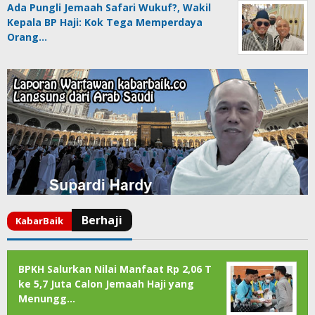
Ada Pungli Jemaah Safari Wukuf?, Wakil
Kepala BP Haji: Kok Tega Memperdaya
Orang…
BPKH Salurkan Nilai Manfaat Rp 2,06 T
ke 5,7 Juta Calon Jemaah Haji yang
Menungg…