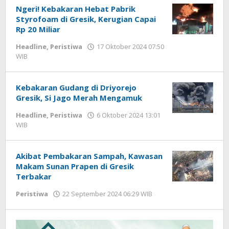
Ngeri! Kebakaran Hebat Pabrik
Styrofoam di Gresik, Kerugian Capai
Rp 20 Miliar
Headline
,
Peristiwa
17 Oktober 2024 07:50
WIB
oleh
Andika
DP
Kebakaran Gudang di Driyorejo
Gresik, Si Jago Merah Mengamuk
Headline
,
Peristiwa
6 Oktober 2024 13:01
WIB
oleh
Andika
DP
Akibat Pembakaran Sampah, Kawasan
Makam Sunan Prapen di Gresik
Terbakar
Peristiwa
22 September 2024 06:29 WIB
oleh
Andika
DP