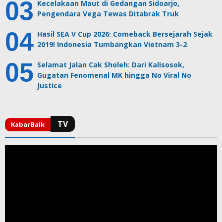
Kecelakaan Maut di Gedangan Sidoarjo,
Pengendara Vega Tewas Ditabrak Truk
Hasil SEA V Cup 2026: Comeback Bersejarah Sejak
2019! Indonesia Tumbangkan Vietnam 3-2
Selamat Jalan Cak Sholeh: Dari Kalisosok,
Gugatan Fenomenal MK hingga No Viral No
Justice