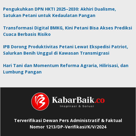
Pengukuhkan DPN HKTI 2025–2030: Akhiri Dualisme,
Satukan Petani untuk Kedaulatan Pangan
Transformasi Digital BMKG, Kini Petani Bisa Akses Prediksi
Cuaca Berbasis Risiko
IPB Dorong Produktivitas Petani Lewat Ekspedisi Patriot,
Salurkan Benih Unggul di Kawasan Transmigrasi
Hari Tani dan Momentum Reforma Agraria, Hilirisasi, dan
Lumbung Pangan
Terverifikasi Dewan Pers Administratif & Faktual
Nomor 1213/DP-Verifikasi/K/V/2024