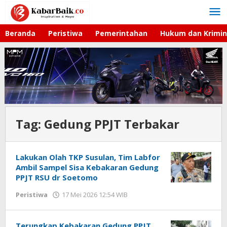
Lewati
ke
konten
Beranda
Peristiwa
Pemerintahan
Hukum dan Krimin
Tag:
Gedung PPJT Terbakar
Lakukan Olah TKP Susulan, Tim Labfor
Ambil Sampel Sisa Kebakaran Gedung
PPJT RSU dr Soetomo
Peristiwa
17 Mei 2026 12:54 WIB
oleh
Imam
WD
Terungkap Kebakaran Gedung PPJT