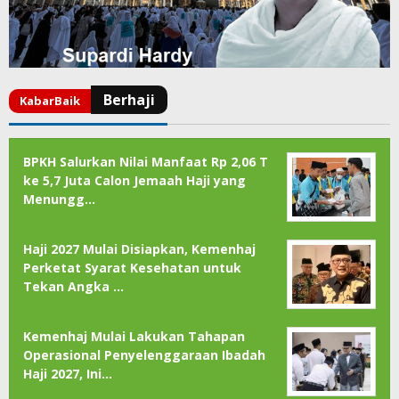
BPKH Salurkan Nilai Manfaat Rp 2,06 T
ke 5,7 Juta Calon Jemaah Haji yang
Menungg…
Haji 2027 Mulai Disiapkan, Kemenhaj
Perketat Syarat Kesehatan untuk
Tekan Angka …
Kemenhaj Mulai Lakukan Tahapan
Operasional Penyelenggaraan Ibadah
Haji 2027, Ini…