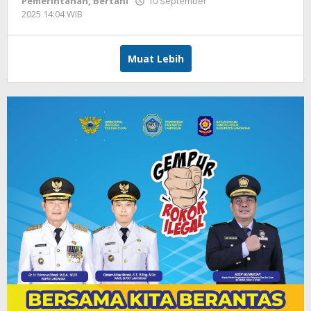
Pemerintahan
,
Bertani
10 September
2025 14:04 WIB
oleh
Andika
DP
Muat Lebih