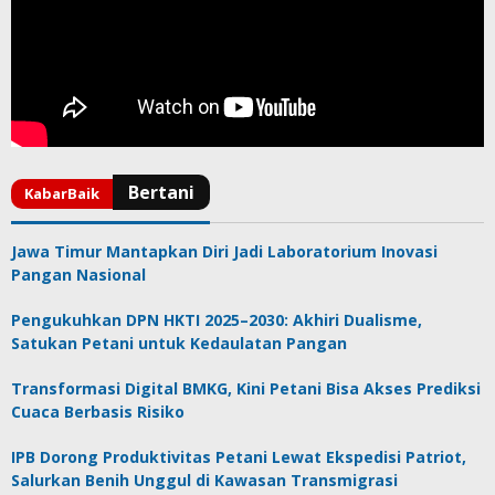
Jawa Timur Mantapkan Diri Jadi Laboratorium Inovasi
Pangan Nasional
Pengukuhkan DPN HKTI 2025–2030: Akhiri Dualisme,
Satukan Petani untuk Kedaulatan Pangan
Transformasi Digital BMKG, Kini Petani Bisa Akses Prediksi
Cuaca Berbasis Risiko
IPB Dorong Produktivitas Petani Lewat Ekspedisi Patriot,
Salurkan Benih Unggul di Kawasan Transmigrasi