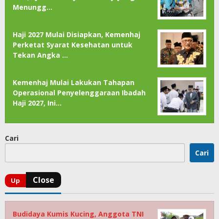
Menungg…
Haji 2027 Mulai Disiapkan, Kemenhaj
Perketat Syarat Kesehatan untuk
Tekan Angka …
Kemenhaj Mulai Lakukan Tahapan
Operasional Penyelenggaraan Ibadah
Haji 2027, Ini…
Cari
Cari
Budidaya Kumis Kucing, Anggota TNI