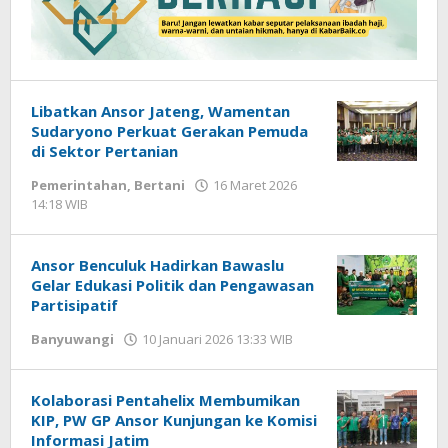
Libatkan Ansor Jateng, Wamentan
Sudaryono Perkuat Gerakan Pemuda
di Sektor Pertanian
Pemerintahan
,
Bertani
16 Maret 2026
14:18 WIB
oleh
Andika
DP
Ansor Benculuk Hadirkan Bawaslu
Gelar Edukasi Politik dan Pengawasan
Partisipatif
Banyuwangi
10 Januari 2026 13:33 WIB
oleh
Gagah
Saputra
Kolaborasi Pentahelix Membumikan
KIP, PW GP Ansor Kunjungan ke Komisi
Informasi Jatim