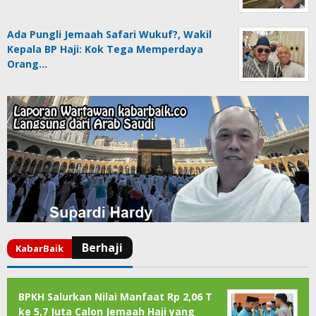
Ada Pungli Jemaah Safari Wukuf?, Wakil
Kepala BP Haji: Kok Tega Memperdaya
Orang…
BPKH Salurkan Nilai Manfaat Rp 2,06 T
ke 5,7 Juta Calon Jemaah Haji yang