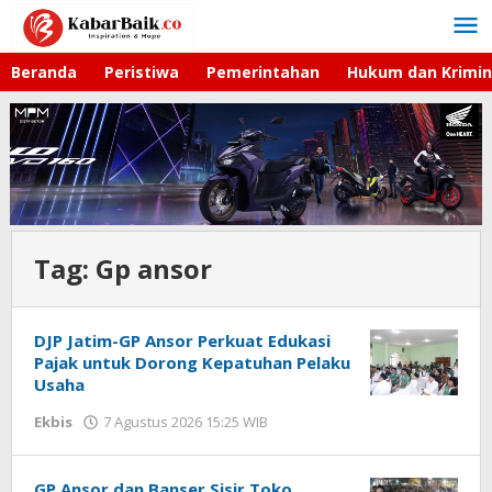
Lewati
ke
konten
Beranda
Peristiwa
Pemerintahan
Hukum dan Krimin
Tag:
Gp ansor
DJP Jatim-GP Ansor Perkuat Edukasi
Pajak untuk Dorong Kepatuhan Pelaku
Usaha
Ekbis
7 Agustus 2026 15:25 WIB
oleh
Imam
WD
GP Ansor dan Banser Sisir Toko