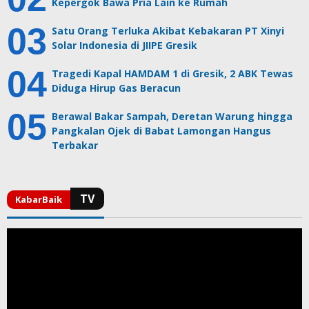
Kepergok Bawa Pria Lain ke Rumah
Satu Orang Terluka Akibat Kebakaran PT Xinyi
Solar Indonesia di JIIPE Gresik
Tragedi Kapal HAMDAM 1 di Gresik, 2 ABK Tewas
Diduga Hirup Gas Beracun
Berawal Bakar Sampah, Deretan Warung hingga
Pangkalan Ojek di Babat Lamongan Hangus
Terbakar