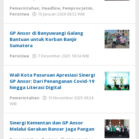
Pemerintahan
,
Headline
,
Pemprov Jatim
,
Peristiwa
10 Januari 2026 06:52 WIB
oleh
Hardy
GP Ansor di Banyuwangi Galang
Bantuan untuk Korban Banjir
Sumatera
Peristiwa
7 Desember 2025 18:34 WIB
oleh
Andika
DP
Wali Kota Pasuruan Apresiasi Sinergi
GP Ansor: Dari Penanganan Covid-19
hingga Literasi Digital
Pemerintahan
10 November 2025 09:24
WIB
oleh
Faisal
Sinergi Kementan dan GP Ansor
Melalui Gerakan Banser Jaga Pangan