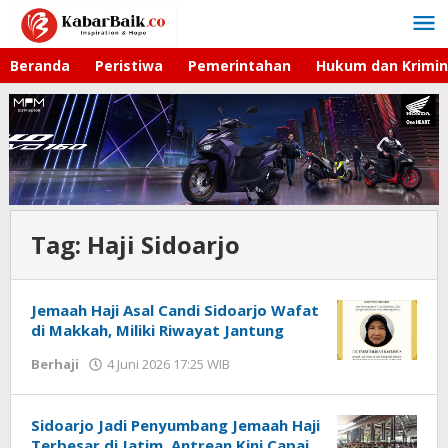
Lewati
ke
konten
Beranda
Peristiwa
Pemerintahan
Hukum dan Krimin
Tag:
Haji Sidoarjo
Jemaah Haji Asal Candi Sidoarjo Wafat
di Makkah, Miliki Riwayat Jantung
Berhaji
4 Juni 2026 17:25 WIB
oleh
Imam
WD
Sidoarjo Jadi Penyumbang Jemaah Haji
Terbesar di Jatim, Antrean Kini Capai