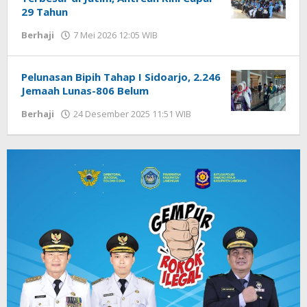
29 Tahun
Berhaji
7 Mei 2026 12:05 WIB
oleh
Imam
WD
Pelunasan Bipih Tahap I Sidoarjo, 2.246
Jemaah Lunas-806 Belum
Berhaji
24 Desember 2025 11:51 WIB
oleh
Imam
WD