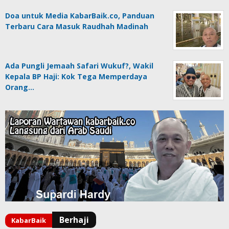
Doa untuk Media KabarBaik.co, Panduan
Terbaru Cara Masuk Raudhah Madinah
Ada Pungli Jemaah Safari Wukuf?, Wakil
Kepala BP Haji: Kok Tega Memperdaya
Orang…