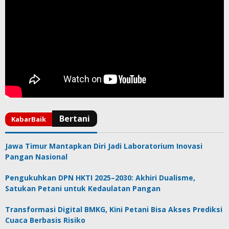
Jawa Timur Mantapkan Diri Jadi Laboratorium Inovasi
Pangan Nasional
Pengukuhkan DPN HKTI 2025–2030: Akhiri Dualisme,
Satukan Petani untuk Kedaulatan Pangan
Transformasi Digital BMKG, Kini Petani Bisa Akses Prediksi
Cuaca Berbasis Risiko