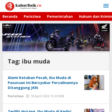
Lewati
ke
konten
Beranda
Peristiwa
Pemerintahan
Hukum dan Krimin
Tag:
ibu muda
Alami Ketuban Pecah, Ibu Muda di
Pasuruan Ini Bersyukur Persalinannya
Ditanggung JKN
Peristiwa
18 April 2026 15:30 WIB
oleh
Faisal
Terlilit Hutang, Ibu Muda di Kediri