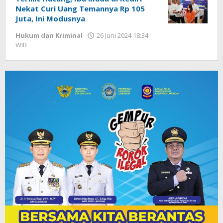
Nekat Curi Uang Temannya Rp 105
Juta, Ini Modusnya
Hukum dan Kriminal
26 Juni 2024 18:34
WIB
oleh
Andika
DP