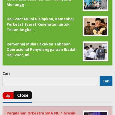
Menungg…
Haji 2027 Mulai Disiapkan, Kemenhaj
Perketat Syarat Kesehatan untuk
Tekan Angka …
Kemenhaj Mulai Lakukan Tahapan
Operasional Penyelenggaraan Ibadah
Haji 2027, Ini…
Cari
Cari
Perjalanan Orkestra SMA NU 1 Gresik: