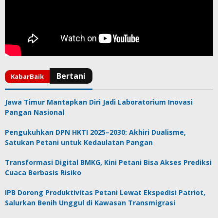
Jawa Timur Mantapkan Diri Jadi Laboratorium Inovasi
Pangan Nasional
Pengukuhkan DPN HKTI 2025–2030: Akhiri Dualisme,
Satukan Petani untuk Kedaulatan Pangan
Transformasi Digital BMKG, Kini Petani Bisa Akses Prediksi
Cuaca Berbasis Risiko
IPB Dorong Produktivitas Petani Lewat Ekspedisi Patriot,
Salurkan Benih Unggul di Kawasan Transmigrasi