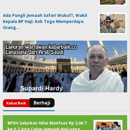
Ada Pungli Jemaah Safari Wukuf?, Wakil
Kepala BP Haji: Kok Tega Memperdaya
Orang…
BPKH Salurkan Nilai Manfaat Rp 2,06 T
ke 5,7 Juta Calon Jemaah Haji yang