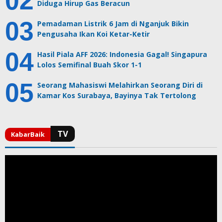
Diduga Hirup Gas Beracun
Pemadaman Listrik 6 Jam di Nganjuk Bikin
Pengusaha Ikan Koi Ketar-Ketir
Hasil Piala AFF 2026: Indonesia Gagal! Singapura
Lolos Semifinal Buah Skor 1-1
Seorang Mahasiswi Melahirkan Seorang Diri di
Kamar Kos Surabaya, Bayinya Tak Tertolong