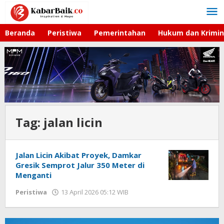
Lewati
ke
konten
Beranda
Peristiwa
Pemerintahan
Hukum dan Krimin
Tag:
jalan licin
Jalan Licin Akibat Proyek, Damkar
Gresik Semprot Jalur 350 Meter di
Menganti
Peristiwa
13 April 2026 05:12 WIB
oleh
Andika
DP