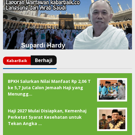
BPKH Salurkan Nilai Manfaat Rp 2,06 T
ke 5,7 Juta Calon Jemaah Haji yang
Menungg…
Haji 2027 Mulai Disiapkan, Kemenhaj
Perketat Syarat Kesehatan untuk
Tekan Angka …