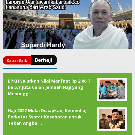
BPKH Salurkan Nilai Manfaat Rp 2,06 T
ke 5,7 Juta Calon Jemaah Haji yang
Menungg…
Haji 2027 Mulai Disiapkan, Kemenhaj
Perketat Syarat Kesehatan untuk
Tekan Angka …