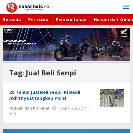
Lewati
ke
konten
Beranda
Peristiwa
Pemerintahan
Hukum dan Krimin
Tag:
Jual Beli Senpi
20 Tahun Jual Beli Senpi, Ki Bedil
Akhirnya Ditangkap Polisi
Hukum dan Kriminal
12 April 2026 21:11
WIB
oleh
Imam
WD