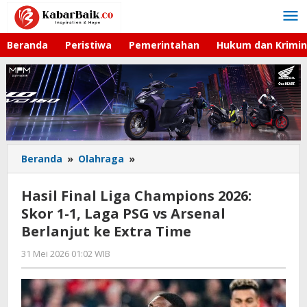
Lewati
ke
konten
Beranda
Peristiwa
Pemerintahan
Hukum dan Krimin
Beranda
»
Olahraga
»
Hasil
Final
Liga
Hasil Final Liga Champions 2026:
Champions
Skor 1-1, Laga PSG vs Arsenal
2026:
Berlanjut ke Extra Time
Skor
1-
31 Mei 2026 01:02 WIB
oleh
1,
Hardy
Laga
PSG
vs