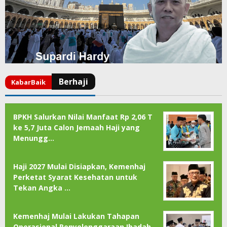
BPKH Salurkan Nilai Manfaat Rp 2,06 T
ke 5,7 Juta Calon Jemaah Haji yang
Menungg…
Haji 2027 Mulai Disiapkan, Kemenhaj
Perketat Syarat Kesehatan untuk
Tekan Angka …
Kemenhaj Mulai Lakukan Tahapan
Operasional Penyelenggaraan Ibadah