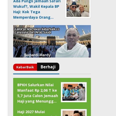
Ada Pungli Jemaah Safari
Wukuf?, Wakil Kepala BP
Haji: Kok Tega
Memperdaya Orang…
BPKH Salurkan Nilai
Manfaat Rp 2,06 T ke
5,7 Juta Calon Jemaah
Haji yang Menungg…
Haji 2027 Mulai