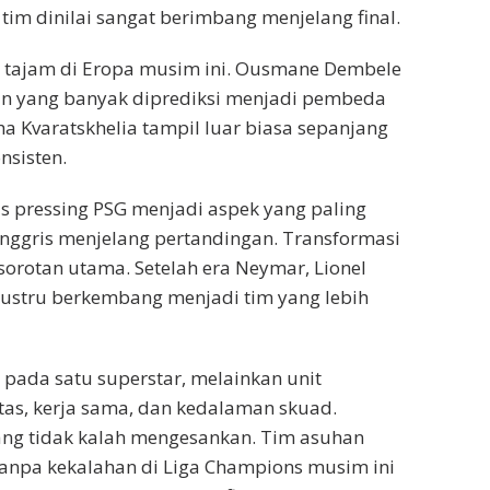
 tim dinilai sangat berimbang menjelang final.
ng tajam di Eropa musim ini. Ousmane Dembele
in yang banyak diprediksi menjadi pembeda
vicha Kvaratskhelia tampil luar biasa sepanjang
nsisten.
as pressing PSG menjadi aspek yang paling
Inggris menjelang pertandingan. Transformasi
sorotan utama. Setelah era Neymar, Lionel
justru berkembang menjadi tim yang lebih
 pada satu superstar, melainkan unit
tas, kerja sama, dan kedalaman skuad.
ng tidak kalah mengesankan. Tim asuhan
tanpa kekalahan di Liga Champions musim ini