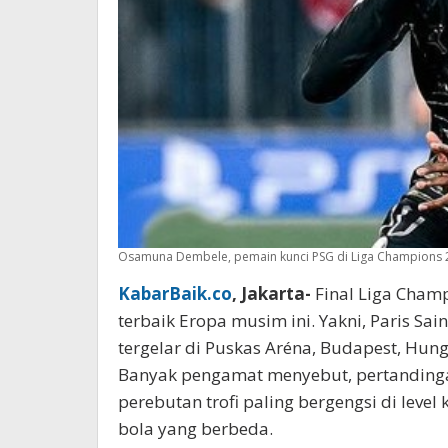
Osamuna Dembele, pemain kunci PSG di Liga Champions 
KabarBaik.co
, Jakarta-
Final Liga Cha
terbaik Eropa musim ini. Yakni, Paris Sai
tergelar di Puskas Aréna, Budapest, Hung
Banyak pengamat menyebut, pertandingan
perebutan trofi paling bergengsi di level 
bola yang berbeda.