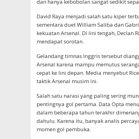
dan hanya kebobolan sangat sedikit sepa
David Raya menjadi salah satu kiper terb
sementara duet William Saliba dan Gabr
kekuatan Arsenal. Di lini tengah, Declan 
mendapat sorotan.
Gelandang timnas Inggris tersebut dian
Arsenal karena mampu memutus serangan
cepat ke lini depan. Media menyebut Rice
taktik Arsenal musim ini.
Salah satu narasi yang paling sering mu
pentingnya gol pertama. Data Opta menu
dalam beberapa tahun terakhir dimenan
dahulu. Karena itu, banyak analis perca
momen gol pembuka.