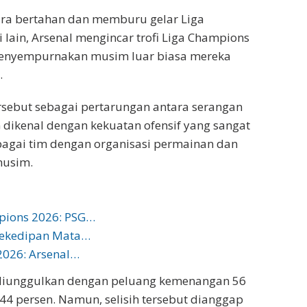
juara bertahan dan memburu gelar Liga
 lain, Arsenal mengincar trofi Liga Champions
menyempurnakan musim luar biasa mereka
.
rsebut sebagai pertarungan antara serangan
 dikenal dengan kekuatan ofensif yang sangat
sebagai tim dengan organisasi permainan dan
musim.
mpions 2026: PSG…
 Sekedipan Mata…
2026: Arsenal…
ih diunggulkan dengan peluang kemenangan 56
44 persen. Namun, selisih tersebut dianggap