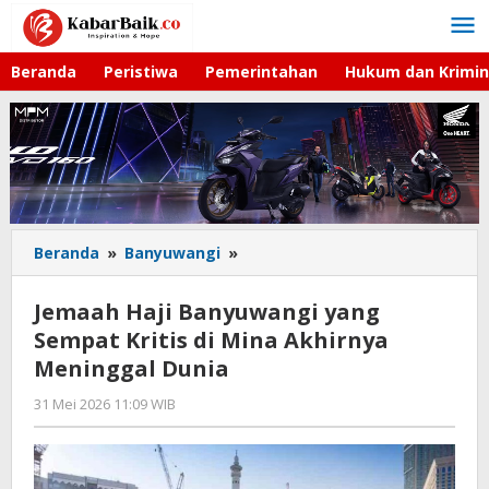
Lewati
ke
konten
Beranda
Peristiwa
Pemerintahan
Hukum dan Krimin
Beranda
»
Banyuwangi
»
Jemaah
Haji
Banyuwangi
Jemaah Haji Banyuwangi yang
yang
Sempat Kritis di Mina Akhirnya
Sempat
Meninggal Dunia
Kritis
di
31 Mei 2026 11:09 WIB
oleh
Mina
Faisal
Akhirnya
Meninggal
Dunia