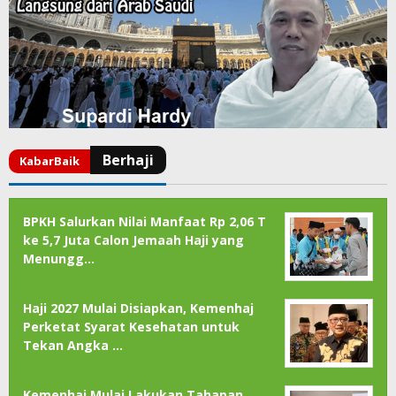
BPKH Salurkan Nilai Manfaat Rp 2,06 T
ke 5,7 Juta Calon Jemaah Haji yang
Menungg…
Haji 2027 Mulai Disiapkan, Kemenhaj
Perketat Syarat Kesehatan untuk
Tekan Angka …
Kemenhaj Mulai Lakukan Tahapan