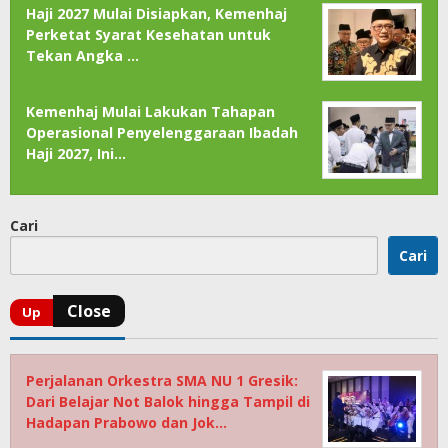
Haji 2027 Mulai Disiapkan, Kemenhaj
Perketat Syarat Kesehatan untuk
Tekan Angka …
Kemenhaj Mulai Lakukan Tahapan
Operasional Penyelenggaraan Ibadah
Haji 2027, Ini…
Cari
Cari
Perjalanan Orkestra SMA NU 1 Gresik:
Dari Belajar Not Balok hingga Tampil di
Hadapan Prabowo dan Jok…