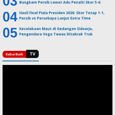
Bungkam Persib Lewat Adu Penalti Skor 5-6
Hasil Final Piala Presiden 2026: Skor Tetap 1-1,
Persib vs Persebaya Lanjut Extra Time
Kecelakaan Maut di Gedangan Sidoarjo,
Pengendara Vega Tewas Ditabrak Truk