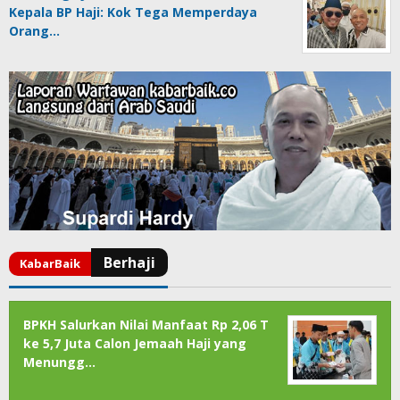
Kepala BP Haji: Kok Tega Memperdaya
Orang…
BPKH Salurkan Nilai Manfaat Rp 2,06 T
ke 5,7 Juta Calon Jemaah Haji yang
Menungg…