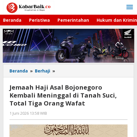
Lewati
ke
konten
Beranda
Peristiwa
Pemerintahan
Hukum dan Krimin
Beranda
»
Berhaji
»
Jemaah
Haji
Asal
Jemaah Haji Asal Bojonegoro
Bojonegoro
Kembali Meninggal di Tanah Suci,
Kembali
Total Tiga Orang Wafat
Meninggal
di
1 Juni 2026 13:58 WIB
oleh
Tanah
Andika
Suci,
DP
Total
Tiga