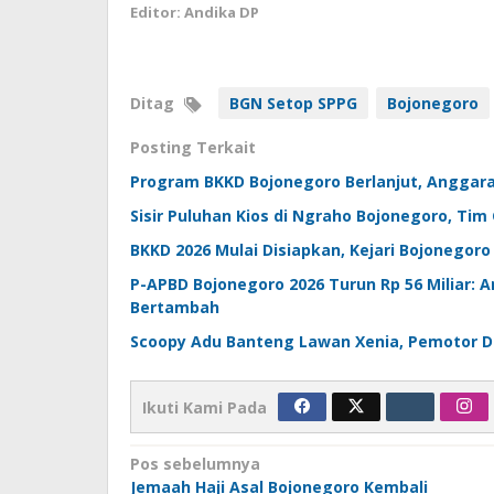
Editor: Andika DP
Ditag
BGN Setop SPPG
Bojonegoro
Posting Terkait
Program BKKD Bojonegoro Berlanjut, Anggara
Sisir Puluhan Kios di Ngraho Bojonegoro, T
BKKD 2026 Mulai Disiapkan, Kejari Bojonegoro
P-APBD Bojonegoro 2026 Turun Rp 56 Miliar: 
Bertambah
Scoopy Adu Banteng Lawan Xenia, Pemotor Di
Ikuti Kami Pada
Navigasi
Pos sebelumnya
Jemaah Haji Asal Bojonegoro Kembali