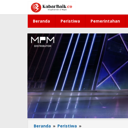
Lewati
ke
konten
Beranda
Peristiwa
Pemerintahan
Beranda
»
Peristiwa
»
BGN