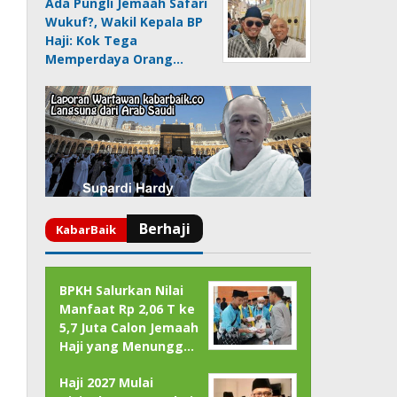
Ada Pungli Jemaah Safari
Wukuf?, Wakil Kepala BP
Haji: Kok Tega
Memperdaya Orang…
BPKH Salurkan Nilai
Manfaat Rp 2,06 T ke
5,7 Juta Calon Jemaah
Haji yang Menungg…
Haji 2027 Mulai