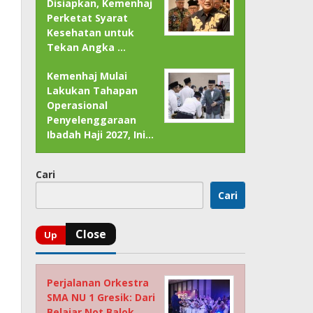
Disiapkan, Kemenhaj
Perketat Syarat
Kesehatan untuk
Tekan Angka …
Kemenhaj Mulai
Lakukan Tahapan
Operasional
Penyelenggaraan
Ibadah Haji 2027, Ini…
Cari
Cari
Perjalanan Orkestra
SMA NU 1 Gresik: Dari
Belajar Not Balok