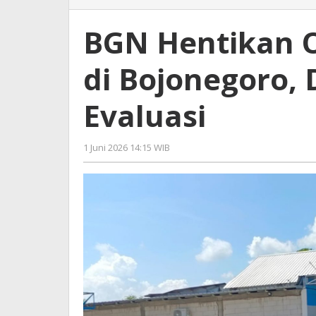
Hentikan
Operasional
BGN Hentikan O
12
SPPG
di Bojonegoro,
di
Bojonegoro,
Dewan
Evaluasi
Minta
Segera
Evaluasi
1 Juni 2026 14:15 WIB
oleh
Andika
DP