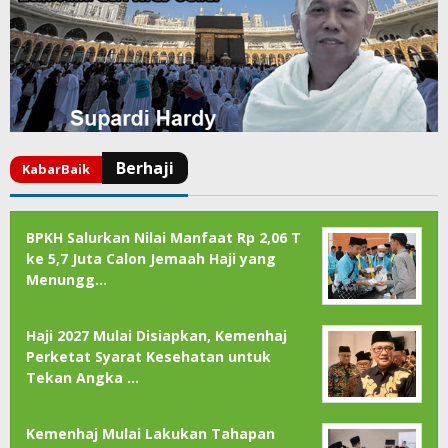
BPKH Salurkan Nilai Manfaat Rp 2,06 T
ke 5,7 Juta Calon Jemaah Haji yang
Menungg…
Haji 2027 Mulai Disiapkan, Kemenhaj
Perketat Syarat Kesehatan untuk
Tekan Angka …
Kemenhaj Mulai Lakukan Tahapan