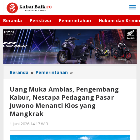
Lewati
ke
konten
Beranda
Peristiwa
Pemerintahan
Hukum dan Krimin
Beranda
»
Pemerintahan
»
Uang
Muka
Amblas,
Uang Muka Amblas, Pengembang
Pengembang
Kabur, Nestapa Pedagang Pasar
Kabur,
Juwono Menanti Kios yang
Nestapa
Pedagang
Mangkrak
Pasar
1 Juni 2026 14:17 WIB
oleh
Juwono
Gagah
Menanti
Saputra
Kios